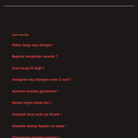
Sidebar
Son Yazılar
Kalker hangi taşa dönüşür ?
Ağustos 7, 2026
Beyincik hastalıkları nelerdir ?
Ağustos 6, 2026
İzmit hangi ile bağlı ?
Temmuz 30, 2026
Sekizgenin kaç köşegeni vardır 3. sınıf ?
Temmuz 25, 2026
Aşılarımı nereden görebilirim ?
Temmuz 25, 2026
Karbon vergisi yüzde kaç ?
Temmuz 24, 2026
Ontolojik kanıt nedir tyt felsefe ?
Temmuz 18, 2026
Adana’da dolmuş fiyatları ne kadar ?
Temmuz 16, 2026
Sklerenkima hücreleri nelerdir ?