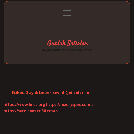
menüyü
Anasayfa
Gizlilik Politikası
Yasal Uyarı
aç
Hakkımızda
Günlük Satırlar
Hayata farklı tat katan kısa notlar.
Etiket:
3 aylık bebek sevildiğini anlar mı
https://www.linct.org
https://luxuryspas.com.tr
https://sute.com.tr
Sitemap