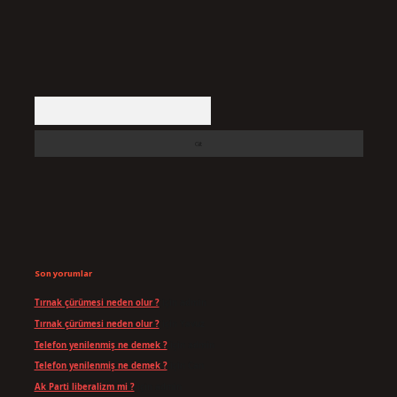
Arama
Son yorumlar
Tırnak çürümesi neden olur ?
için
admin
Tırnak çürümesi neden olur ?
için
Yavuz
Telefon yenilenmiş ne demek ?
için
admin
Telefon yenilenmiş ne demek ?
için
Can
Ak Parti liberalizm mi ?
için
admin