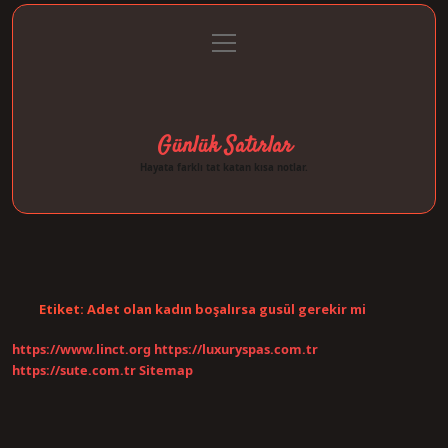
menüyü
Anasayfa
Gizlilik Politikası
Yasal Uyarı
aç
Hakkımızda
Günlük Satırlar
Hayata farklı tat katan kısa notlar.
Etiket:
Adet olan kadın boşalırsa gusül gerekir mi
https://www.linct.org
https://luxuryspas.com.tr
https://sute.com.tr
Sitemap