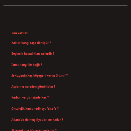
Sidebar
Son Yazılar
Kalker hangi taşa dönüşür ?
Ağustos 7, 2026
Beyincik hastalıkları nelerdir ?
Ağustos 6, 2026
İzmit hangi ile bağlı ?
Temmuz 30, 2026
Sekizgenin kaç köşegeni vardır 3. sınıf ?
Temmuz 25, 2026
Aşılarımı nereden görebilirim ?
Temmuz 25, 2026
Karbon vergisi yüzde kaç ?
Temmuz 24, 2026
Ontolojik kanıt nedir tyt felsefe ?
Temmuz 18, 2026
Adana’da dolmuş fiyatları ne kadar ?
Temmuz 16, 2026
Sklerenkima hücreleri nelerdir ?