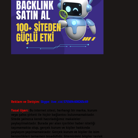
Reklam ve İletişim:
Skype: live:.cid.575569c608265c69
Yasal Uyarı:
Bu internet sitesi, herhangi bir marka, kurum
veya şahıs şirketi ile hiçbir bağlantısı bulunmamaktadır.
Sitede yalnızca kendi hazırladığımız makaleler
paylaşılmaktadır. Burada yer alan içerikler haber niteliği
taşımamakta olup, gerçek kurum ve kişiler hakkında
paylaşım yapılmamaktadır. Gerçek kurum ve kişiler ile isim
benzerlikleri tamamen tesadüfidir. Sitemizdeki bilgiler taslak