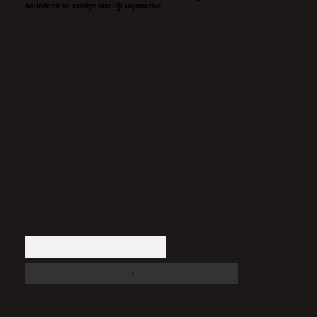
halindedir ve tavsiye niteliği taşımazlar.
Sitemiz, 5651 Sayılı Kanun gereğince Bilgi Teknolojileri ve
İletişim Kurumu (BTK) tarafından onaylanmış bir Yer Sağlayıcı
olarak hizmet vermektedir. Bu nedenle, sitedeki içerikleri
proaktif olarak denetleme veya araştırma yükümlülüğümüz
bulunmamaktadır. Ancak, üyelerimiz yazdıkları içeriklerin
sorumluluğunu taşımakta olup, siteye üye olarak bu
sorumluluğu kabul etmiş sayılırlar.
Hukuka ve yasal düzenlemelere aykırı olduğunu
düşündüğünüz içerikleri,
backlinkpanelicomtr@gmail.com
adresine bildirmeniz halinde, ilgili içerikler yasal süre
içerisinde sitemizden kaldırılacaktır.
Arama