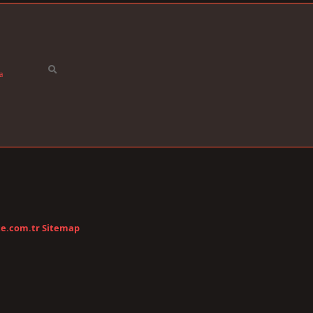
a
te.com.tr
Sitemap