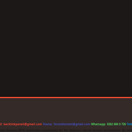
il:
backlinkpaneli@gmail.com
Teams:
forumhizmeti@gmail.com
Whatsapp: 0262 606 0 726
Tel
etişim Kurumu (BTK) tarafından onaylanmış bir Yer Sağlayıcı olarak hizmet vermektedir. Bu ned