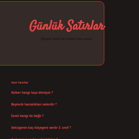
Günlük Satırlar
Hayata farklı tat katan kısa notlar.
Sidebar
ilbet giriş
Son Yazılar
Kalker hangi taşa dönüşür ?
Ağustos 7, 2026
Beyincik hastalıkları nelerdir ?
Ağustos 6, 2026
İzmit hangi ile bağlı ?
Temmuz 30, 2026
Sekizgenin kaç köşegeni vardır 3. sınıf ?
Temmuz 25, 2026