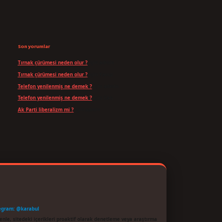
Son yorumlar
Tırnak çürümesi neden olur ?
için
admin
Tırnak çürümesi neden olur ?
için
Yavuz
Telefon yenilenmiş ne demek ?
için
admin
Telefon yenilenmiş ne demek ?
için
Can
Ak Parti liberalizm mi ?
için
admin
egram: @karabul
enle, sitedeki içerikleri proaktif olarak denetleme veya araştırma