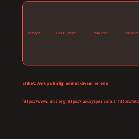
Anasayfa
Gizlilik Politikası
Yasal Uyarı
Hakkımızd
Etiket:
Avrupa Birliği adalet divanı nerede
https://www.linct.org
https://luxuryspas.com.tr
https://su