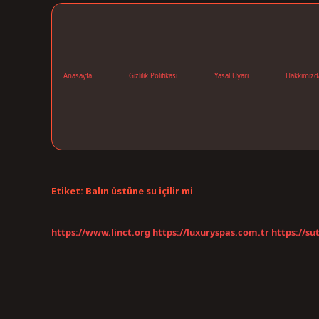
Anasayfa
Gizlilik Politikası
Yasal Uyarı
Hakkımızd
Etiket:
Balın üstüne su içilir mi
https://www.linct.org
https://luxuryspas.com.tr
https://su