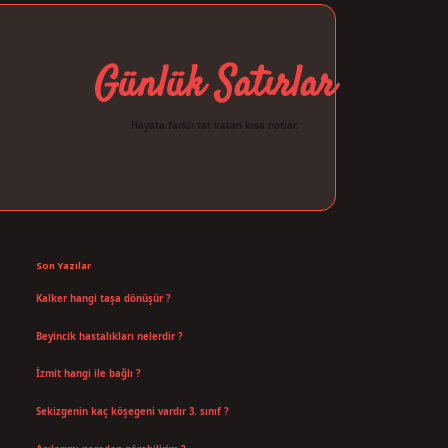
Günlük Satırlar
Hayata farklı tat katan kısa notlar.
Sidebar
ilbet giriş
Son Yazılar
Kalker hangi taşa dönüşür ?
Ağustos 7, 2026
Beyincik hastalıkları nelerdir ?
Ağustos 6, 2026
İzmit hangi ile bağlı ?
Temmuz 30, 2026
Sekizgenin kaç köşegeni vardır 3. sınıf ?
Temmuz 25, 2026