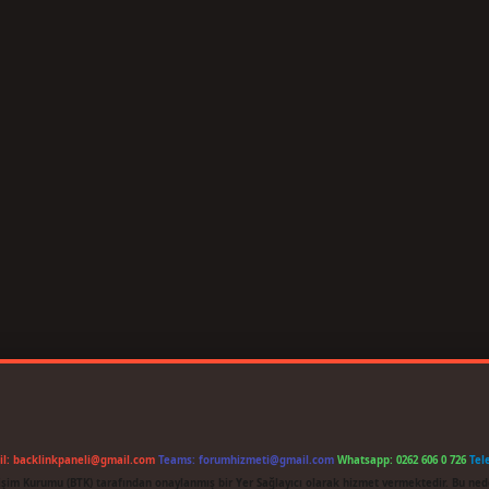
il:
backlinkpaneli@gmail.com
Teams:
forumhizmeti@gmail.com
Whatsapp: 0262 606 0 726
Tel
etişim Kurumu (BTK) tarafından onaylanmış bir Yer Sağlayıcı olarak hizmet vermektedir. Bu ned