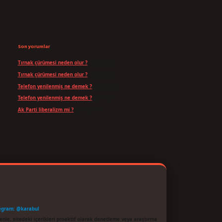
Son yorumlar
Tırnak çürümesi neden olur ?
için
admin
Tırnak çürümesi neden olur ?
için
Yavuz
Telefon yenilenmiş ne demek ?
için
admin
Telefon yenilenmiş ne demek ?
için
Can
Ak Parti liberalizm mi ?
için
admin
egram: @karabul
enle, sitedeki içerikleri proaktif olarak denetleme veya araştırma