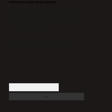
halindedir ve tavsiye niteliği taşımazlar.
Sitemiz, 5651 Sayılı Kanun gereğince Bilgi Teknolojileri ve
İletişim Kurumu (BTK) tarafından onaylanmış bir Yer Sağlayıcı
olarak hizmet vermektedir. Bu nedenle, sitedeki içerikleri
proaktif olarak denetleme veya araştırma yükümlülüğümüz
bulunmamaktadır. Ancak, üyelerimiz yazdıkları içeriklerin
sorumluluğunu taşımakta olup, siteye üye olarak bu
sorumluluğu kabul etmiş sayılırlar.
Hukuka ve yasal düzenlemelere aykırı olduğunu
düşündüğünüz içerikleri,
backlinkpanelicomtr@gmail.com
adresine bildirmeniz halinde, ilgili içerikler yasal süre
içerisinde sitemizden kaldırılacaktır.
Arama