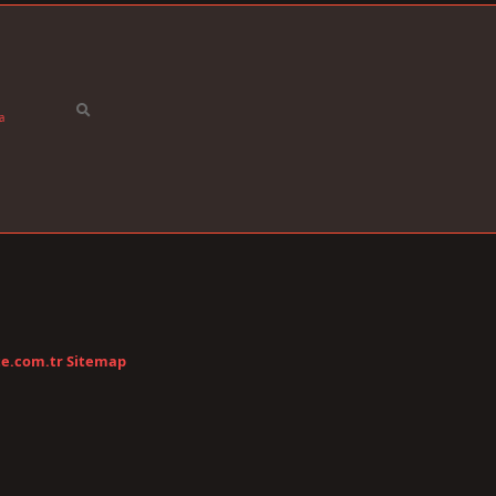
a
te.com.tr
Sitemap