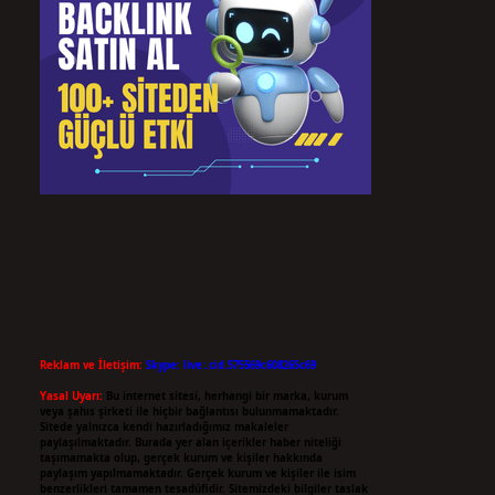
Reklam ve İletişim:
Skype: live:.cid.575569c608265c69
Yasal Uyarı:
Bu internet sitesi, herhangi bir marka, kurum
veya şahıs şirketi ile hiçbir bağlantısı bulunmamaktadır.
Sitede yalnızca kendi hazırladığımız makaleler
paylaşılmaktadır. Burada yer alan içerikler haber niteliği
taşımamakta olup, gerçek kurum ve kişiler hakkında
paylaşım yapılmamaktadır. Gerçek kurum ve kişiler ile isim
benzerlikleri tamamen tesadüfidir. Sitemizdeki bilgiler taslak