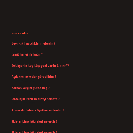
Sidebar
Son Yazılar
Beyincik hastalıkları nelerdir ?
Ağustos 6, 2026
İzmit hangi ile bağlı ?
Temmuz 30, 2026
Sekizgenin kaç köşegeni vardır 3. sınıf ?
Temmuz 25, 2026
Aşılarımı nereden görebilirim ?
Temmuz 25, 2026
Karbon vergisi yüzde kaç ?
Temmuz 24, 2026
Ontolojik kanıt nedir tyt felsefe ?
Temmuz 18, 2026
Adana’da dolmuş fiyatları ne kadar ?
Temmuz 16, 2026
Sklerenkima hücreleri nelerdir ?
Temmuz 14, 2026
Sklerenkima hücreleri nelerdir ?