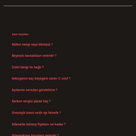
Sidebar
Son Yazılar
Kalker hangi taşa dönüşür ?
Ağustos 7, 2026
Beyincik hastalıkları nelerdir ?
Ağustos 6, 2026
İzmit hangi ile bağlı ?
Temmuz 30, 2026
Sekizgenin kaç köşegeni vardır 3. sınıf ?
Temmuz 25, 2026
Aşılarımı nereden görebilirim ?
Temmuz 25, 2026
Karbon vergisi yüzde kaç ?
Temmuz 24, 2026
Ontolojik kanıt nedir tyt felsefe ?
Temmuz 18, 2026
Adana’da dolmuş fiyatları ne kadar ?
Temmuz 16, 2026
Sklerenkima hücreleri nelerdir ?