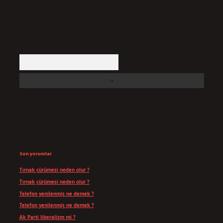
Arama
Son yorumlar
Tırnak çürümesi neden olur ?
için
admin
Tırnak çürümesi neden olur ?
için
Yavuz
Telefon yenilenmiş ne demek ?
için
admin
Telefon yenilenmiş ne demek ?
için
Can
Ak Parti liberalizm mi ?
için
admin