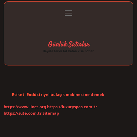
menüyü
Anasayfa
Gizlilik Politikası
Yasal Uyarı
aç
Hakkımızda
Günlük Satırlar
Hayata farklı tat katan kısa notlar.
Etiket:
Endüstriyel bulaşık makinesi ne demek
https://www.linct.org
https://luxuryspas.com.tr
https://sute.com.tr
Sitemap