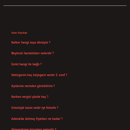
Sidebar
Son Yazılar
Kalker hangi taşa dönüşür ?
Ağustos 7, 2026
Beyincik hastalıkları nelerdir ?
Ağustos 6, 2026
İzmit hangi ile bağlı ?
Temmuz 30, 2026
Sekizgenin kaç köşegeni vardır 3. sınıf ?
Temmuz 25, 2026
Aşılarımı nereden görebilirim ?
Temmuz 25, 2026
Karbon vergisi yüzde kaç ?
Temmuz 24, 2026
Ontolojik kanıt nedir tyt felsefe ?
Temmuz 18, 2026
Adana’da dolmuş fiyatları ne kadar ?
Temmuz 16, 2026
Sklerenkima hücreleri nelerdir ?