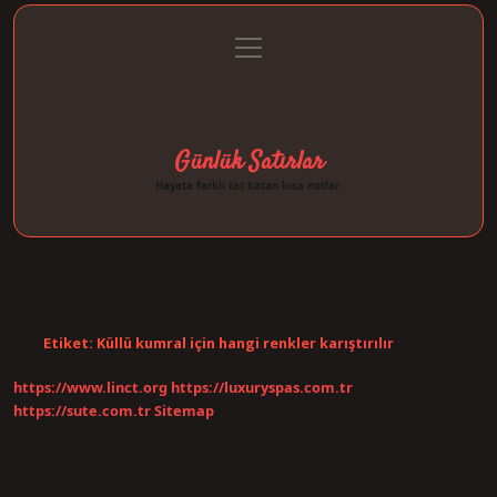
menüyü
Anasayfa
Gizlilik Politikası
Yasal Uyarı
aç
Hakkımızda
Günlük Satırlar
Hayata farklı tat katan kısa notlar.
Etiket:
Küllü kumral için hangi renkler karıştırılır
https://www.linct.org
https://luxuryspas.com.tr
https://sute.com.tr
Sitemap