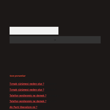
Arama
Son yorumlar
Tırnak çürümesi neden olur ?
için
admin
Tırnak çürümesi neden olur ?
için
Yavuz
Telefon yenilenmiş ne demek ?
için
admin
Telefon yenilenmiş ne demek ?
için
Can
Ak Parti liberalizm mi ?
için
admin