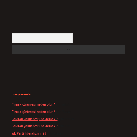
Arama
Son yorumlar
Tırnak çürümesi neden olur ?
için
admin
Tırnak çürümesi neden olur ?
için
Yavuz
Telefon yenilenmiş ne demek ?
için
admin
Telefon yenilenmiş ne demek ?
için
Can
Ak Parti liberalizm mi ?
için
admin