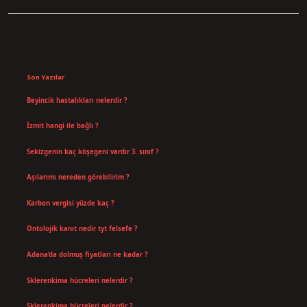
Sidebar
Son Yazılar
Beyincik hastalıkları nelerdir ?
Ağustos 6, 2026
İzmit hangi ile bağlı ?
Temmuz 30, 2026
Sekizgenin kaç köşegeni vardır 3. sınıf ?
Temmuz 25, 2026
Aşılarımı nereden görebilirim ?
Temmuz 25, 2026
Karbon vergisi yüzde kaç ?
Temmuz 24, 2026
Ontolojik kanıt nedir tyt felsefe ?
Temmuz 18, 2026
Adana’da dolmuş fiyatları ne kadar ?
Temmuz 16, 2026
Sklerenkima hücreleri nelerdir ?
Temmuz 14, 2026
Sklerenkima hücreleri nelerdir ?