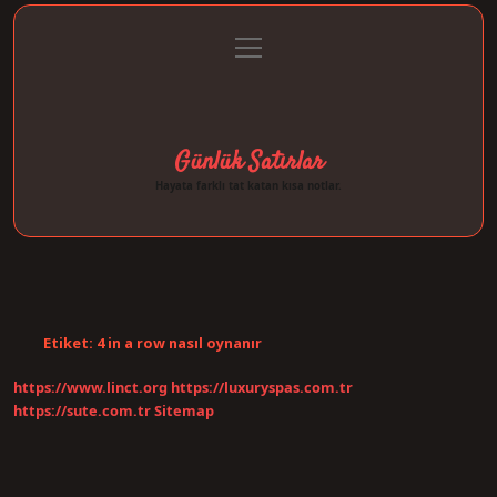
menüyü
Anasayfa
Gizlilik Politikası
Yasal Uyarı
aç
Hakkımızda
Günlük Satırlar
Hayata farklı tat katan kısa notlar.
Etiket:
4 in a row nasıl oynanır
https://www.linct.org
https://luxuryspas.com.tr
https://sute.com.tr
Sitemap