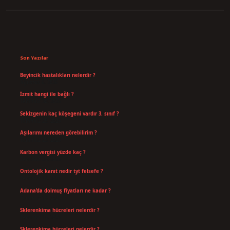
Sidebar
Son Yazılar
Beyincik hastalıkları nelerdir ?
Ağustos 6, 2026
İzmit hangi ile bağlı ?
Temmuz 30, 2026
Sekizgenin kaç köşegeni vardır 3. sınıf ?
Temmuz 25, 2026
Aşılarımı nereden görebilirim ?
Temmuz 25, 2026
Karbon vergisi yüzde kaç ?
Temmuz 24, 2026
Ontolojik kanıt nedir tyt felsefe ?
Temmuz 18, 2026
Adana’da dolmuş fiyatları ne kadar ?
Temmuz 16, 2026
Sklerenkima hücreleri nelerdir ?
Temmuz 14, 2026
Sklerenkima hücreleri nelerdir ?