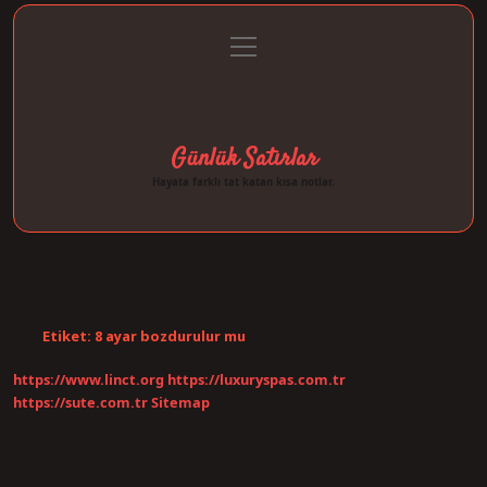
menüyü
Anasayfa
Gizlilik Politikası
Yasal Uyarı
aç
Hakkımızda
Günlük Satırlar
Hayata farklı tat katan kısa notlar.
Etiket:
8 ayar bozdurulur mu
https://www.linct.org
https://luxuryspas.com.tr
https://sute.com.tr
Sitemap