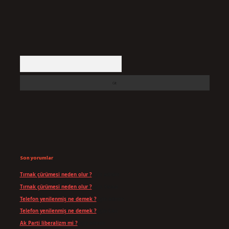
Arama
Son yorumlar
Tırnak çürümesi neden olur ?
için
admin
Tırnak çürümesi neden olur ?
için
Yavuz
Telefon yenilenmiş ne demek ?
için
admin
Telefon yenilenmiş ne demek ?
için
Can
Ak Parti liberalizm mi ?
için
admin