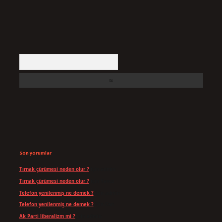
Arama
Son yorumlar
Tırnak çürümesi neden olur ?
için
admin
Tırnak çürümesi neden olur ?
için
Yavuz
Telefon yenilenmiş ne demek ?
için
admin
Telefon yenilenmiş ne demek ?
için
Can
Ak Parti liberalizm mi ?
için
admin