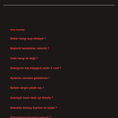
Sidebar
Son Yazılar
Kalker hangi taşa dönüşür ?
Ağustos 7, 2026
Beyincik hastalıkları nelerdir ?
Ağustos 6, 2026
İzmit hangi ile bağlı ?
Temmuz 30, 2026
Sekizgenin kaç köşegeni vardır 3. sınıf ?
Temmuz 25, 2026
Aşılarımı nereden görebilirim ?
Temmuz 25, 2026
Karbon vergisi yüzde kaç ?
Temmuz 24, 2026
Ontolojik kanıt nedir tyt felsefe ?
Temmuz 18, 2026
Adana’da dolmuş fiyatları ne kadar ?
Temmuz 16, 2026
Sklerenkima hücreleri nelerdir ?