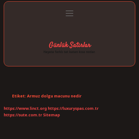
menüyü
Anasayfa
Gizlilik Politikası
Yasal Uyarı
aç
Hakkımızda
Günlük Satırlar
Hayata farklı tat katan kısa notlar.
Etiket:
Armuz dolgu macunu nedir
https://www.linct.org
https://luxuryspas.com.tr
https://sute.com.tr
Sitemap