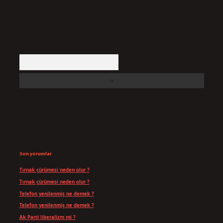
Arama
Son yorumlar
Tırnak çürümesi neden olur ?
için
admin
Tırnak çürümesi neden olur ?
için
Yavuz
Telefon yenilenmiş ne demek ?
için
admin
Telefon yenilenmiş ne demek ?
için
Can
Ak Parti liberalizm mi ?
için
admin