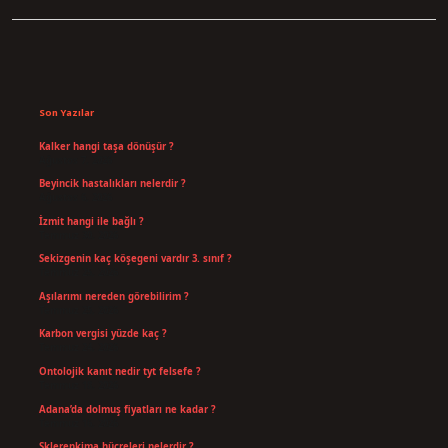
Sidebar
Son Yazılar
Kalker hangi taşa dönüşür ?
Ağustos 7, 2026
Beyincik hastalıkları nelerdir ?
Ağustos 6, 2026
İzmit hangi ile bağlı ?
Temmuz 30, 2026
Sekizgenin kaç köşegeni vardır 3. sınıf ?
Temmuz 25, 2026
Aşılarımı nereden görebilirim ?
Temmuz 25, 2026
Karbon vergisi yüzde kaç ?
Temmuz 24, 2026
Ontolojik kanıt nedir tyt felsefe ?
Temmuz 18, 2026
Adana’da dolmuş fiyatları ne kadar ?
Temmuz 16, 2026
Sklerenkima hücreleri nelerdir ?