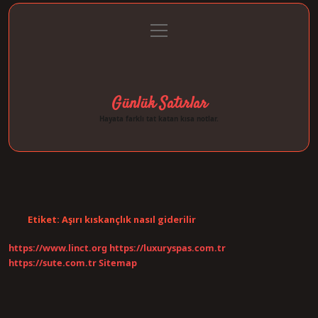
menüyü
Anasayfa
Gizlilik Politikası
Yasal Uyarı
aç
Hakkımızda
Günlük Satırlar
Hayata farklı tat katan kısa notlar.
Etiket:
Aşırı kıskançlık nasıl giderilir
https://www.linct.org
https://luxuryspas.com.tr
https://sute.com.tr
Sitemap