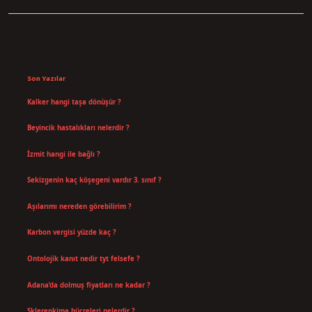
Sidebar
Son Yazılar
Kalker hangi taşa dönüşür ?
Ağustos 7, 2026
Beyincik hastalıkları nelerdir ?
Ağustos 6, 2026
İzmit hangi ile bağlı ?
Temmuz 30, 2026
Sekizgenin kaç köşegeni vardır 3. sınıf ?
Temmuz 25, 2026
Aşılarımı nereden görebilirim ?
Temmuz 25, 2026
Karbon vergisi yüzde kaç ?
Temmuz 24, 2026
Ontolojik kanıt nedir tyt felsefe ?
Temmuz 18, 2026
Adana’da dolmuş fiyatları ne kadar ?
Temmuz 16, 2026
Sklerenkima hücreleri nelerdir ?