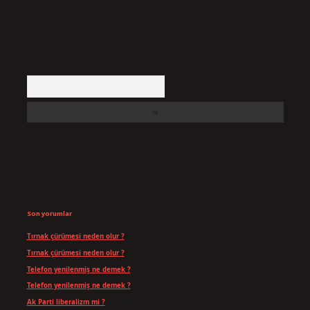
Arama
Son yorumlar
Tırnak çürümesi neden olur ?
için
admin
Tırnak çürümesi neden olur ?
için
Yavuz
Telefon yenilenmiş ne demek ?
için
admin
Telefon yenilenmiş ne demek ?
için
Can
Ak Parti liberalizm mi ?
için
admin