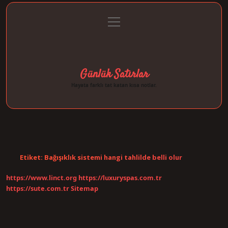
menüyü
Anasayfa
Gizlilik Politikası
Yasal Uyarı
aç
Hakkımızda
Günlük Satırlar
Hayata farklı tat katan kısa notlar.
Etiket:
Bağışıklık sistemi hangi tahlilde belli olur
https://www.linct.org
https://luxuryspas.com.tr
https://sute.com.tr
Sitemap