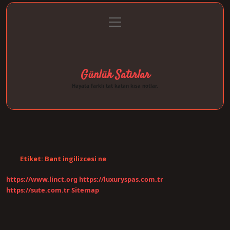
menüyü
Anasayfa
Gizlilik Politikası
Yasal Uyarı
aç
Hakkımızda
Günlük Satırlar
Hayata farklı tat katan kısa notlar.
Etiket:
Bant ingilizcesi ne
https://www.linct.org
https://luxuryspas.com.tr
https://sute.com.tr
Sitemap