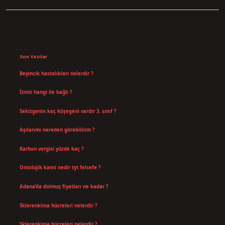
Sidebar
Son Yazılar
Beyincik hastalıkları nelerdir ?
Ağustos 6, 2026
İzmit hangi ile bağlı ?
Temmuz 30, 2026
Sekizgenin kaç köşegeni vardır 3. sınıf ?
Temmuz 25, 2026
Aşılarımı nereden görebilirim ?
Temmuz 25, 2026
Karbon vergisi yüzde kaç ?
Temmuz 24, 2026
Ontolojik kanıt nedir tyt felsefe ?
Temmuz 18, 2026
Adana’da dolmuş fiyatları ne kadar ?
Temmuz 16, 2026
Sklerenkima hücreleri nelerdir ?
Temmuz 14, 2026
Sklerenkima hücreleri nelerdir ?