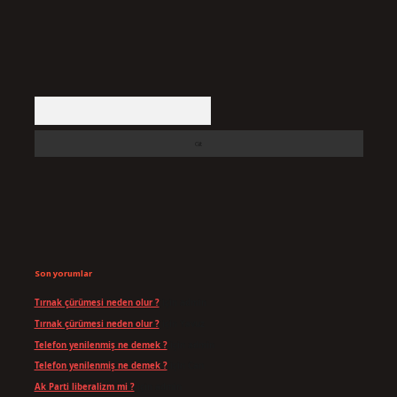
Arama
Son yorumlar
Tırnak çürümesi neden olur ?
için
admin
Tırnak çürümesi neden olur ?
için
Yavuz
Telefon yenilenmiş ne demek ?
için
admin
Telefon yenilenmiş ne demek ?
için
Can
Ak Parti liberalizm mi ?
için
admin