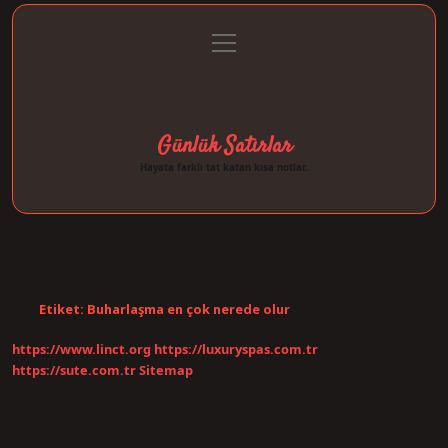
menüyü
Anasayfa
Gizlilik Politikası
Yasal Uyarı
aç
Hakkımızda
Günlük Satırlar
Hayata farklı tat katan kısa notlar.
Etiket:
Buharlaşma en çok nerede olur
https://www.linct.org
https://luxuryspas.com.tr
https://sute.com.tr
Sitemap