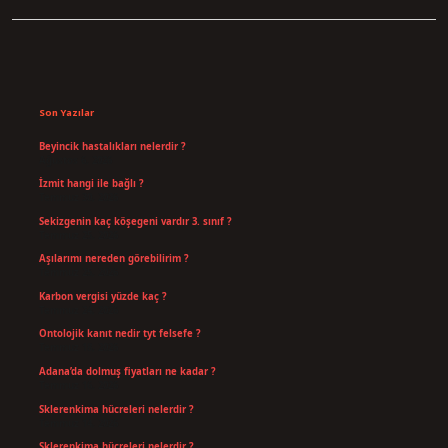
Sidebar
Son Yazılar
Beyincik hastalıkları nelerdir ?
Ağustos 6, 2026
İzmit hangi ile bağlı ?
Temmuz 30, 2026
Sekizgenin kaç köşegeni vardır 3. sınıf ?
Temmuz 25, 2026
Aşılarımı nereden görebilirim ?
Temmuz 25, 2026
Karbon vergisi yüzde kaç ?
Temmuz 24, 2026
Ontolojik kanıt nedir tyt felsefe ?
Temmuz 18, 2026
Adana’da dolmuş fiyatları ne kadar ?
Temmuz 16, 2026
Sklerenkima hücreleri nelerdir ?
Temmuz 14, 2026
Sklerenkima hücreleri nelerdir ?