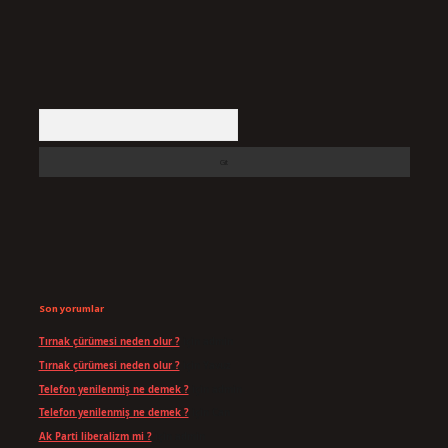
Arama
Son yorumlar
Tırnak çürümesi neden olur ?
için
admin
Tırnak çürümesi neden olur ?
için
Yavuz
Telefon yenilenmiş ne demek ?
için
admin
Telefon yenilenmiş ne demek ?
için
Can
Ak Parti liberalizm mi ?
için
admin