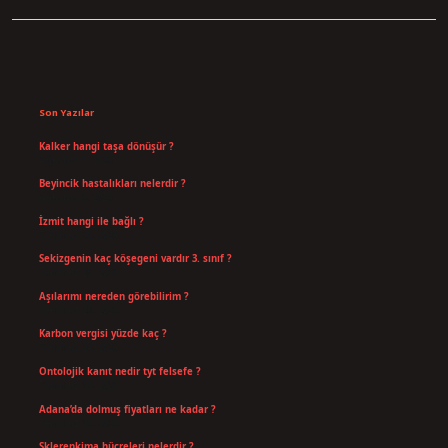
Sidebar
Son Yazılar
Kalker hangi taşa dönüşür ?
Ağustos 7, 2026
Beyincik hastalıkları nelerdir ?
Ağustos 6, 2026
İzmit hangi ile bağlı ?
Temmuz 30, 2026
Sekizgenin kaç köşegeni vardır 3. sınıf ?
Temmuz 25, 2026
Aşılarımı nereden görebilirim ?
Temmuz 25, 2026
Karbon vergisi yüzde kaç ?
Temmuz 24, 2026
Ontolojik kanıt nedir tyt felsefe ?
Temmuz 18, 2026
Adana’da dolmuş fiyatları ne kadar ?
Temmuz 16, 2026
Sklerenkima hücreleri nelerdir ?