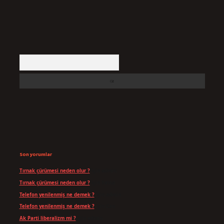
Arama
Son yorumlar
Tırnak çürümesi neden olur ?
için
admin
Tırnak çürümesi neden olur ?
için
Yavuz
Telefon yenilenmiş ne demek ?
için
admin
Telefon yenilenmiş ne demek ?
için
Can
Ak Parti liberalizm mi ?
için
admin