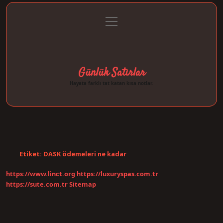
menüyü
Anasayfa
Gizlilik Politikası
Yasal Uyarı
aç
Hakkımızda
Günlük Satırlar
Hayata farklı tat katan kısa notlar.
Etiket:
DASK ödemeleri ne kadar
https://www.linct.org
https://luxuryspas.com.tr
https://sute.com.tr
Sitemap