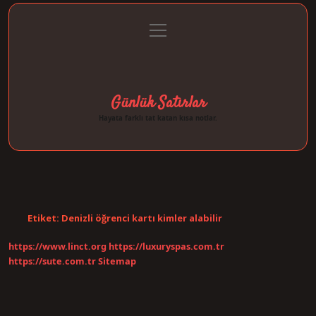
menüyü
Anasayfa
Gizlilik Politikası
Yasal Uyarı
aç
Hakkımızda
Günlük Satırlar
Hayata farklı tat katan kısa notlar.
Etiket:
Denizli öğrenci kartı kimler alabilir
https://www.linct.org
https://luxuryspas.com.tr
https://sute.com.tr
Sitemap