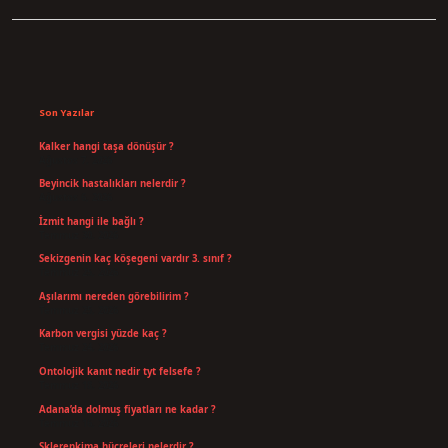
Sidebar
Son Yazılar
Kalker hangi taşa dönüşür ?
Ağustos 7, 2026
Beyincik hastalıkları nelerdir ?
Ağustos 6, 2026
İzmit hangi ile bağlı ?
Temmuz 30, 2026
Sekizgenin kaç köşegeni vardır 3. sınıf ?
Temmuz 25, 2026
Aşılarımı nereden görebilirim ?
Temmuz 25, 2026
Karbon vergisi yüzde kaç ?
Temmuz 24, 2026
Ontolojik kanıt nedir tyt felsefe ?
Temmuz 18, 2026
Adana’da dolmuş fiyatları ne kadar ?
Temmuz 16, 2026
Sklerenkima hücreleri nelerdir ?