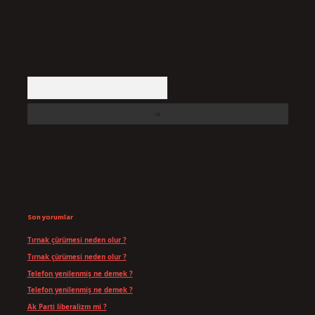
Arama
Son yorumlar
Tırnak çürümesi neden olur ?
için
admin
Tırnak çürümesi neden olur ?
için
Yavuz
Telefon yenilenmiş ne demek ?
için
admin
Telefon yenilenmiş ne demek ?
için
Can
Ak Parti liberalizm mi ?
için
admin