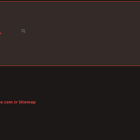
a
te.com.tr
Sitemap