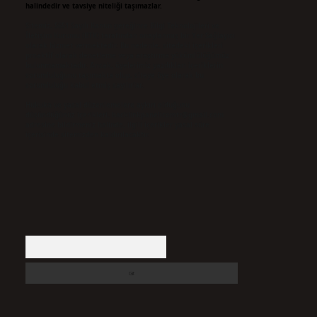
halindedir ve tavsiye niteliği taşımazlar.
Sitemiz, 5651 Sayılı Kanun gereğince Bilgi Teknolojileri ve
İletişim Kurumu (BTK) tarafından onaylanmış bir Yer Sağlayıcı
olarak hizmet vermektedir. Bu nedenle, sitedeki içerikleri
proaktif olarak denetleme veya araştırma yükümlülüğümüz
bulunmamaktadır. Ancak, üyelerimiz yazdıkları içeriklerin
sorumluluğunu taşımakta olup, siteye üye olarak bu
sorumluluğu kabul etmiş sayılırlar.
Hukuka ve yasal düzenlemelere aykırı olduğunu
düşündüğünüz içerikleri,
backlinkpanelicomtr@gmail.com
adresine bildirmeniz halinde, ilgili içerikler yasal süre
içerisinde sitemizden kaldırılacaktır.
Arama