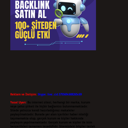
Reklam ve İletişim:
Skype: live:.cid.575569c608265c69
Yasal Uyarı:
Bu internet sitesi, herhangi bir marka, kurum
veya şahıs şirketi ile hiçbir bağlantısı bulunmamaktadır.
Sitede yalnızca kendi hazırladığımız makaleler
paylaşılmaktadır. Burada yer alan içerikler haber niteliği
taşımamakta olup, gerçek kurum ve kişiler hakkında
paylaşım yapılmamaktadır. Gerçek kurum ve kişiler ile isim
benzerlikleri tamamen tesadüfidir. Sitemizdeki bilgiler taslak