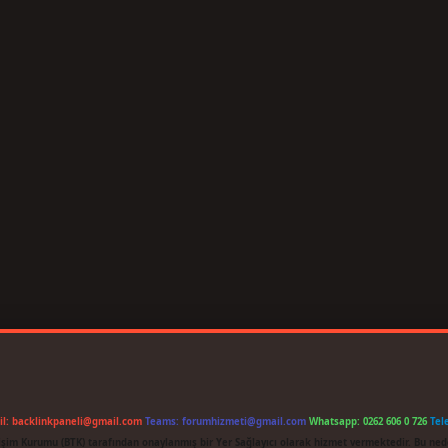
il:
backlinkpaneli@gmail.com
Teams:
forumhizmeti@gmail.com
Whatsapp: 0262 606 0 726
Tel
etişim Kurumu (BTK) tarafından onaylanmış bir Yer Sağlayıcı olarak hizmet vermektedir. Bu ned