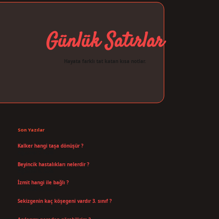
Günlük Satırlar
Hayata farklı tat katan kısa notlar.
Sidebar
ilbet giriş
Son Yazılar
Kalker hangi taşa dönüşür ?
Ağustos 7, 2026
Beyincik hastalıkları nelerdir ?
Ağustos 6, 2026
İzmit hangi ile bağlı ?
Temmuz 30, 2026
Sekizgenin kaç köşegeni vardır 3. sınıf ?
Temmuz 25, 2026