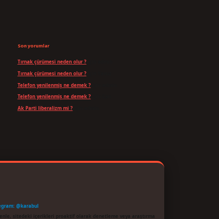
Son yorumlar
Tırnak çürümesi neden olur ?
için
admin
Tırnak çürümesi neden olur ?
için
Yavuz
Telefon yenilenmiş ne demek ?
için
admin
Telefon yenilenmiş ne demek ?
için
Can
Ak Parti liberalizm mi ?
için
admin
egram: @karabul
enle, sitedeki içerikleri proaktif olarak denetleme veya araştırma