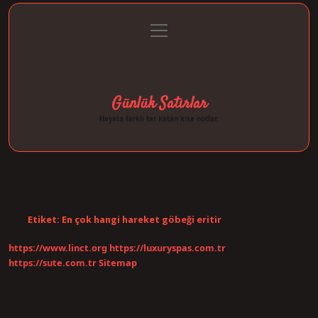
menüyü
Anasayfa
Gizlilik Politikası
Yasal Uyarı
aç
Hakkımızda
Günlük Satırlar
Hayata farklı tat katan kısa notlar.
Etiket:
En çok hangi hareket göbeği eritir
https://www.linct.org
https://luxuryspas.com.tr
https://sute.com.tr
Sitemap