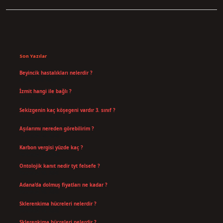
Sidebar
Son Yazılar
Beyincik hastalıkları nelerdir ?
Ağustos 6, 2026
İzmit hangi ile bağlı ?
Temmuz 30, 2026
Sekizgenin kaç köşegeni vardır 3. sınıf ?
Temmuz 25, 2026
Aşılarımı nereden görebilirim ?
Temmuz 25, 2026
Karbon vergisi yüzde kaç ?
Temmuz 24, 2026
Ontolojik kanıt nedir tyt felsefe ?
Temmuz 18, 2026
Adana’da dolmuş fiyatları ne kadar ?
Temmuz 16, 2026
Sklerenkima hücreleri nelerdir ?
Temmuz 14, 2026
Sklerenkima hücreleri nelerdir ?