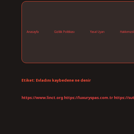
Anasayfa
Gizlilik Politikası
Yasal Uyarı
Hakkımızd
Etiket:
Evladını kaybedene ne denir
https://www.linct.org
https://luxuryspas.com.tr
https://su