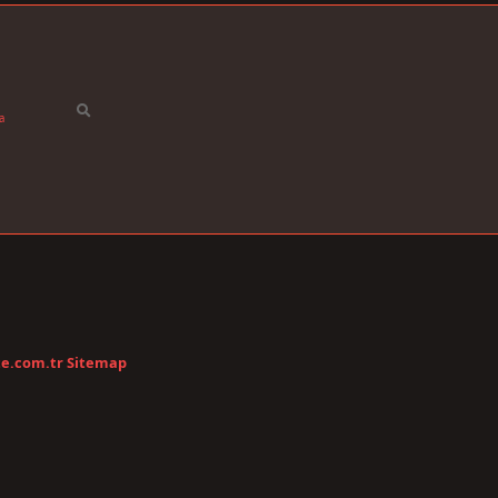
a
te.com.tr
Sitemap