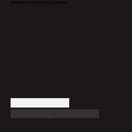
halindedir ve tavsiye niteliği taşımazlar.
Sitemiz, 5651 Sayılı Kanun gereğince Bilgi Teknolojileri ve
İletişim Kurumu (BTK) tarafından onaylanmış bir Yer Sağlayıcı
olarak hizmet vermektedir. Bu nedenle, sitedeki içerikleri
proaktif olarak denetleme veya araştırma yükümlülüğümüz
bulunmamaktadır. Ancak, üyelerimiz yazdıkları içeriklerin
sorumluluğunu taşımakta olup, siteye üye olarak bu
sorumluluğu kabul etmiş sayılırlar.
Hukuka ve yasal düzenlemelere aykırı olduğunu
düşündüğünüz içerikleri,
backlinkpanelicomtr@gmail.com
adresine bildirmeniz halinde, ilgili içerikler yasal süre
içerisinde sitemizden kaldırılacaktır.
Arama