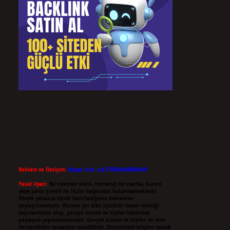
Reklam ve İletişim:
Skype: live:.cid.575569c608265c69
Yasal Uyarı:
Bu internet sitesi, herhangi bir marka, kurum
veya şahıs şirketi ile hiçbir bağlantısı bulunmamaktadır.
Sitede yalnızca kendi hazırladığımız makaleler
paylaşılmaktadır. Burada yer alan içerikler haber niteliği
taşımamakta olup, gerçek kurum ve kişiler hakkında
paylaşım yapılmamaktadır. Gerçek kurum ve kişiler ile isim
benzerlikleri tamamen tesadüfidir. Sitemizdeki bilgiler taslak