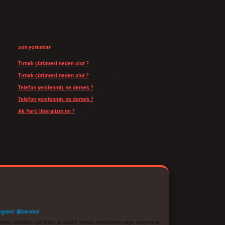
Son yorumlar
Tırnak çürümesi neden olur ?
için
admin
Tırnak çürümesi neden olur ?
için
Yavuz
Telefon yenilenmiş ne demek ?
için
admin
Telefon yenilenmiş ne demek ?
için
Can
Ak Parti liberalizm mi ?
için
admin
egram: @karabul
enle, sitedeki içerikleri proaktif olarak denetleme veya araştırma