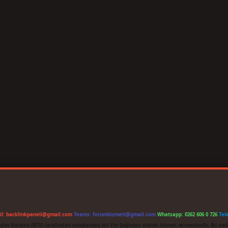
il:
backlinkpaneli@gmail.com
Teams:
forumhizmeti@gmail.com
Whatsapp: 0262 606 0 726
Tel
etişim Kurumu (BTK) tarafından onaylanmış bir Yer Sağlayıcı olarak hizmet vermektedir. Bu ned