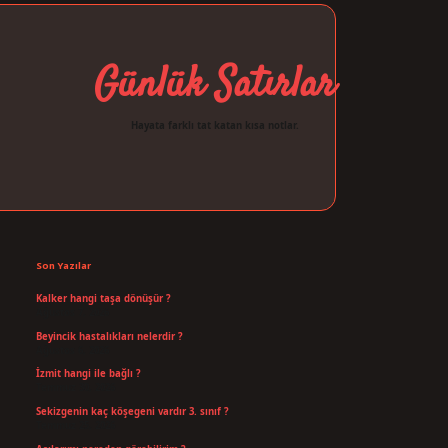
Günlük Satırlar
Hayata farklı tat katan kısa notlar.
Sidebar
ilbet giriş
Son Yazılar
Kalker hangi taşa dönüşür ?
Ağustos 7, 2026
Beyincik hastalıkları nelerdir ?
Ağustos 6, 2026
İzmit hangi ile bağlı ?
Temmuz 30, 2026
Sekizgenin kaç köşegeni vardır 3. sınıf ?
Temmuz 25, 2026