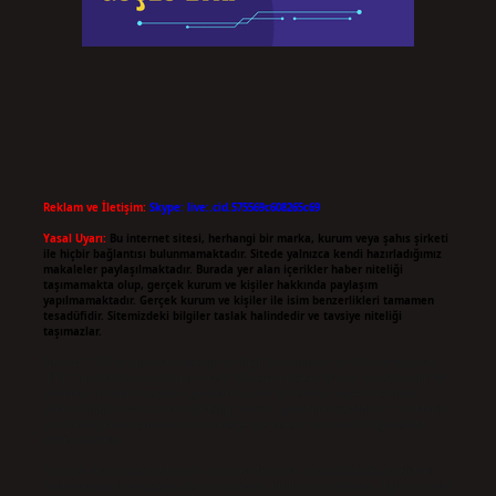
Reklam ve İletişim:
Skype: live:.cid.575569c608265c69
Yasal Uyarı:
Bu internet sitesi, herhangi bir marka, kurum veya şahıs şirketi
ile hiçbir bağlantısı bulunmamaktadır. Sitede yalnızca kendi hazırladığımız
makaleler paylaşılmaktadır. Burada yer alan içerikler haber niteliği
taşımamakta olup, gerçek kurum ve kişiler hakkında paylaşım
yapılmamaktadır. Gerçek kurum ve kişiler ile isim benzerlikleri tamamen
tesadüfidir. Sitemizdeki bilgiler taslak halindedir ve tavsiye niteliği
taşımazlar.
Sitemiz, 5651 Sayılı Kanun gereğince Bilgi Teknolojileri ve İletişim Kurumu
(BTK) tarafından onaylanmış bir Yer Sağlayıcı olarak hizmet vermektedir. Bu
nedenle, sitedeki içerikleri proaktif olarak denetleme veya araştırma
yükümlülüğümüz bulunmamaktadır. Ancak, üyelerimiz yazdıkları içeriklerin
sorumluluğunu taşımakta olup, siteye üye olarak bu sorumluluğu kabul
etmiş sayılırlar.
Hukuka ve yasal düzenlemelere aykırı olduğunu düşündüğünüz içerikleri,
backlinkpanelicomtr@gmail.com
adresine bildirmeniz halinde, ilgili içerikler