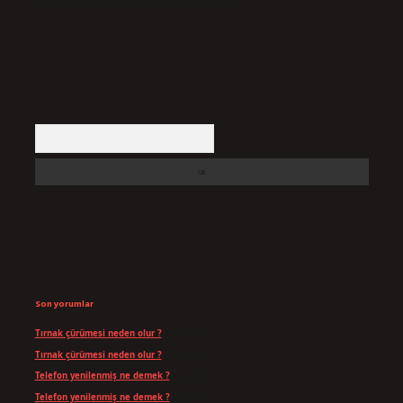
yasal süre içerisinde sitemizden kaldırılacaktır.
Arama
Son yorumlar
Tırnak çürümesi neden olur ?
için
admin
Tırnak çürümesi neden olur ?
için
Yavuz
Telefon yenilenmiş ne demek ?
için
admin
Telefon yenilenmiş ne demek ?
için
Can