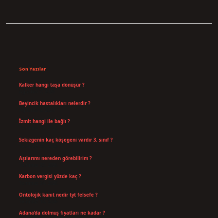
Sidebar
Son Yazılar
Kalker hangi taşa dönüşür ?
Ağustos 7, 2026
Beyincik hastalıkları nelerdir ?
Ağustos 6, 2026
İzmit hangi ile bağlı ?
Temmuz 30, 2026
Sekizgenin kaç köşegeni vardır 3. sınıf ?
Temmuz 25, 2026
Aşılarımı nereden görebilirim ?
Temmuz 25, 2026
Karbon vergisi yüzde kaç ?
Temmuz 24, 2026
Ontolojik kanıt nedir tyt felsefe ?
Temmuz 18, 2026
Adana’da dolmuş fiyatları ne kadar ?