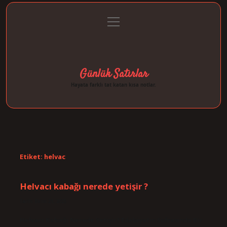
menüyü
Anasayfa
Gizlilik Politikası
Yasal Uyarı
aç
Hakkımızda
Günlük Satırlar
Hayata farklı tat katan kısa notlar.
Etiket:
helvac
Helvacı kabağı nerede yetişir ?
Tarih: Ekim 21, 2025
Helvacı Kabağı Nerede Yetişir? Edebiyatın Sofrasında Bir