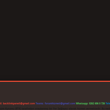
il:
backlinkpaneli@gmail.com
Teams:
forumhizmeti@gmail.com
Whatsapp: 0262 606 0 726
Tel
etişim Kurumu (BTK) tarafından onaylanmış bir Yer Sağlayıcı olarak hizmet vermektedir. Bu ned