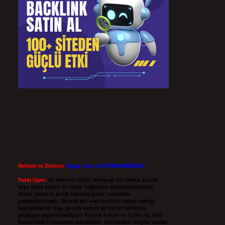
Reklam ve İletişim:
Skype: live:.cid.575569c608265c69
Yasal Uyarı:
Bu internet sitesi, herhangi bir marka, kurum
veya şahıs şirketi ile hiçbir bağlantısı bulunmamaktadır.
Sitede yalnızca kendi hazırladığımız makaleler
paylaşılmaktadır. Burada yer alan içerikler haber niteliği
taşımamakta olup, gerçek kurum ve kişiler hakkında
paylaşım yapılmamaktadır. Gerçek kurum ve kişiler ile isim
benzerlikleri tamamen tesadüfidir. Sitemizdeki bilgiler taslak