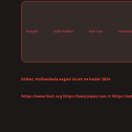
Anasayfa
Gizlilik Politikası
Yasal Uyarı
Hakkımızd
Etiket:
Hollandada asgari ücret ne kadar 2024
https://www.linct.org
https://luxuryspas.com.tr
https://su