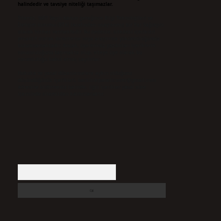
halindedir ve tavsiye niteliği taşımazlar.
Sitemiz, 5651 Sayılı Kanun gereğince Bilgi Teknolojileri ve
İletişim Kurumu (BTK) tarafından onaylanmış bir Yer Sağlayıcı
olarak hizmet vermektedir. Bu nedenle, sitedeki içerikleri
proaktif olarak denetleme veya araştırma yükümlülüğümüz
bulunmamaktadır. Ancak, üyelerimiz yazdıkları içeriklerin
sorumluluğunu taşımakta olup, siteye üye olarak bu
sorumluluğu kabul etmiş sayılırlar.
Hukuka ve yasal düzenlemelere aykırı olduğunu
düşündüğünüz içerikleri,
backlinkpanelicomtr@gmail.com
adresine bildirmeniz halinde, ilgili içerikler yasal süre
içerisinde sitemizden kaldırılacaktır.
Arama