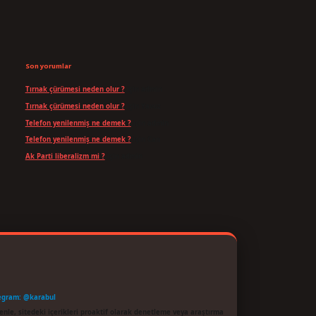
Son yorumlar
Tırnak çürümesi neden olur ?
için
admin
Tırnak çürümesi neden olur ?
için
Yavuz
Telefon yenilenmiş ne demek ?
için
admin
Telefon yenilenmiş ne demek ?
için
Can
Ak Parti liberalizm mi ?
için
admin
egram: @karabul
enle, sitedeki içerikleri proaktif olarak denetleme veya araştırma