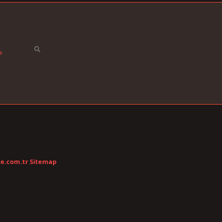
a
te.com.tr
Sitemap