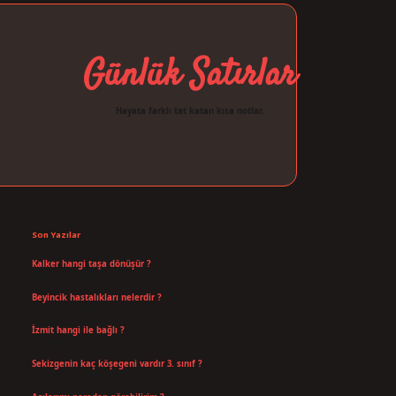
Günlük Satırlar
Hayata farklı tat katan kısa notlar.
Sidebar
ilbet giriş
Son Yazılar
Kalker hangi taşa dönüşür ?
Ağustos 7, 2026
Beyincik hastalıkları nelerdir ?
Ağustos 6, 2026
İzmit hangi ile bağlı ?
Temmuz 30, 2026
Sekizgenin kaç köşegeni vardır 3. sınıf ?
Temmuz 25, 2026