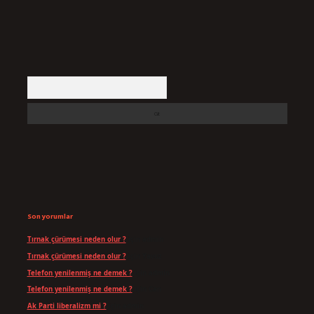
Arama
Son yorumlar
Tırnak çürümesi neden olur ?
için
admin
Tırnak çürümesi neden olur ?
için
Yavuz
Telefon yenilenmiş ne demek ?
için
admin
Telefon yenilenmiş ne demek ?
için
Can
Ak Parti liberalizm mi ?
için
admin