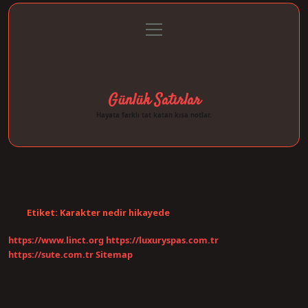
menüyü
Anasayfa
Gizlilik Politikası
Yasal Uyarı
aç
Hakkımızda
Günlük Satırlar
Hayata farklı tat katan kısa notlar.
Etiket:
Karakter nedir hikayede
https://www.linct.org
https://luxuryspas.com.tr
https://sute.com.tr
Sitemap