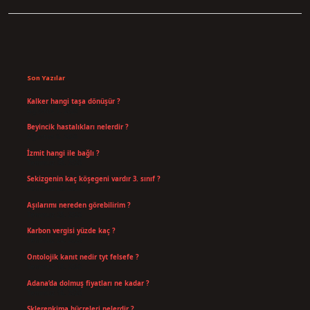
Sidebar
Son Yazılar
Kalker hangi taşa dönüşür ?
Ağustos 7, 2026
Beyincik hastalıkları nelerdir ?
Ağustos 6, 2026
İzmit hangi ile bağlı ?
Temmuz 30, 2026
Sekizgenin kaç köşegeni vardır 3. sınıf ?
Temmuz 25, 2026
Aşılarımı nereden görebilirim ?
Temmuz 25, 2026
Karbon vergisi yüzde kaç ?
Temmuz 24, 2026
Ontolojik kanıt nedir tyt felsefe ?
Temmuz 18, 2026
Adana’da dolmuş fiyatları ne kadar ?
Temmuz 16, 2026
Sklerenkima hücreleri nelerdir ?