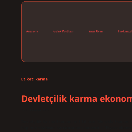
Anasayfa
Gizlilik Politikası
Yasal Uyarı
Hakkımızd
Etiket:
karma
Devletçilik karma ekonom
Tarih: Ekim 26, 2025
Devletçilik Karma Ekonomi mi? Bilimsel Merakla Ekonomik 
hepimizin kafasını karıştıran sorular vardır. “Piyasa ekono