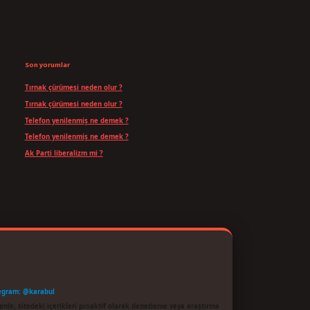
Son yorumlar
Tırnak çürümesi neden olur ?
için
admin
Tırnak çürümesi neden olur ?
için
Yavuz
Telefon yenilenmiş ne demek ?
için
admin
Telefon yenilenmiş ne demek ?
için
Can
Ak Parti liberalizm mi ?
için
admin
egram: @karabul
enle, sitedeki içerikleri proaktif olarak denetleme veya araştırma