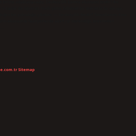
an birine odaklanacağız: Devletçilik karma ekonomi midir? Bu
 kadar da öğretici. Hadi gelin, bilimsel bir merakla bu soruyu
doğru bir yolculuğa çıkalım. — Devletçilik Nedir? Temellerine Kısa
etin ekonomik faaliyetlerde aktif rol üstlendiği, üretimden
n…
te.com.tr
Sitemap