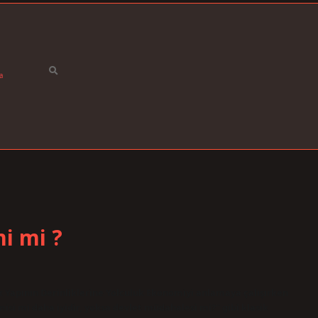
a
i mi ?
Yapının Derinliklerine Yolculuk Ekonomiyi anlamaya çalışırken
misi mi daha iyidir, yoksa devlet müdahalesi mi?” gibi klasik