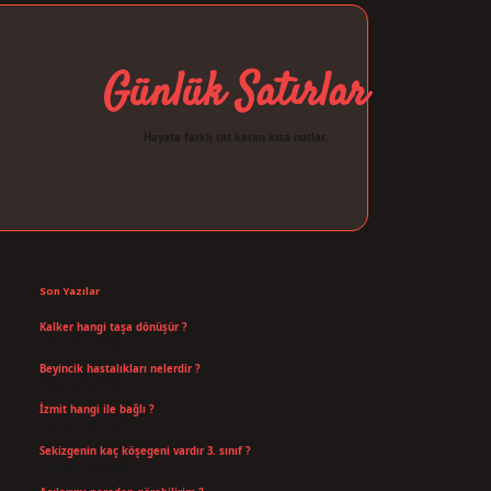
Günlük Satırlar
Hayata farklı tat katan kısa notlar.
Sidebar
ilbet giriş
Son Yazılar
Kalker hangi taşa dönüşür ?
Ağustos 7, 2026
Beyincik hastalıkları nelerdir ?
Ağustos 6, 2026
İzmit hangi ile bağlı ?
Temmuz 30, 2026
Sekizgenin kaç köşegeni vardır 3. sınıf ?
Temmuz 25, 2026