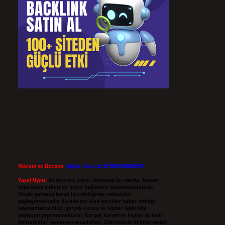
Reklam ve İletişim:
Skype: live:.cid.575569c608265c69
Yasal Uyarı:
Bu internet sitesi, herhangi bir marka, kurum
veya şahıs şirketi ile hiçbir bağlantısı bulunmamaktadır.
Sitede yalnızca kendi hazırladığımız makaleler
paylaşılmaktadır. Burada yer alan içerikler haber niteliği
taşımamakta olup, gerçek kurum ve kişiler hakkında
paylaşım yapılmamaktadır. Gerçek kurum ve kişiler ile isim
benzerlikleri tamamen tesadüfidir. Sitemizdeki bilgiler taslak