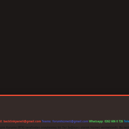
il:
backlinkpaneli@gmail.com
Teams:
forumhizmeti@gmail.com
Whatsapp: 0262 606 0 726
Tel
etişim Kurumu (BTK) tarafından onaylanmış bir Yer Sağlayıcı olarak hizmet vermektedir. Bu ned