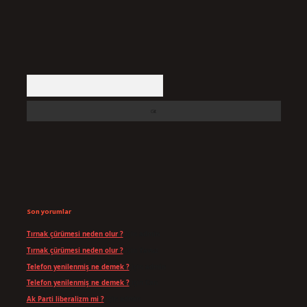
Arama
Son yorumlar
Tırnak çürümesi neden olur ?
için
admin
Tırnak çürümesi neden olur ?
için
Yavuz
Telefon yenilenmiş ne demek ?
için
admin
Telefon yenilenmiş ne demek ?
için
Can
Ak Parti liberalizm mi ?
için
admin