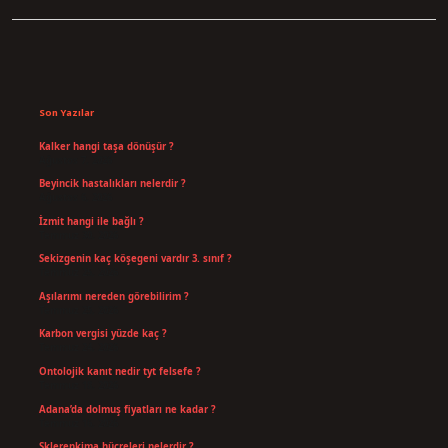
Sidebar
Son Yazılar
Kalker hangi taşa dönüşür ?
Ağustos 7, 2026
Beyincik hastalıkları nelerdir ?
Ağustos 6, 2026
İzmit hangi ile bağlı ?
Temmuz 30, 2026
Sekizgenin kaç köşegeni vardır 3. sınıf ?
Temmuz 25, 2026
Aşılarımı nereden görebilirim ?
Temmuz 25, 2026
Karbon vergisi yüzde kaç ?
Temmuz 24, 2026
Ontolojik kanıt nedir tyt felsefe ?
Temmuz 18, 2026
Adana’da dolmuş fiyatları ne kadar ?
Temmuz 16, 2026
Sklerenkima hücreleri nelerdir ?