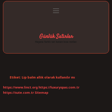
menüyü
Anasayfa
Gizlilik Politikası
Yasal Uyarı
aç
Hakkımızda
Günlük Satırlar
Hayata farklı tat katan kısa notlar.
Etiket:
Lip balm allık olarak kullanılır mı
https://www.linct.org
https://luxuryspas.com.tr
https://sute.com.tr
Sitemap