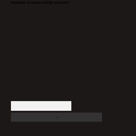
halindedir ve tavsiye niteliği taşımazlar.
Sitemiz, 5651 Sayılı Kanun gereğince Bilgi Teknolojileri ve
İletişim Kurumu (BTK) tarafından onaylanmış bir Yer Sağlayıcı
olarak hizmet vermektedir. Bu nedenle, sitedeki içerikleri
proaktif olarak denetleme veya araştırma yükümlülüğümüz
bulunmamaktadır. Ancak, üyelerimiz yazdıkları içeriklerin
sorumluluğunu taşımakta olup, siteye üye olarak bu
sorumluluğu kabul etmiş sayılırlar.
Hukuka ve yasal düzenlemelere aykırı olduğunu
düşündüğünüz içerikleri,
backlinkpanelicomtr@gmail.com
adresine bildirmeniz halinde, ilgili içerikler yasal süre
içerisinde sitemizden kaldırılacaktır.
Arama