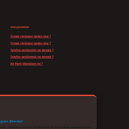
Son yorumlar
Tırnak çürümesi neden olur ?
için
admin
Tırnak çürümesi neden olur ?
için
Yavuz
Telefon yenilenmiş ne demek ?
için
admin
Telefon yenilenmiş ne demek ?
için
Can
Ak Parti liberalizm mi ?
için
admin
egram: @karabul
enle, sitedeki içerikleri proaktif olarak denetleme veya araştırma