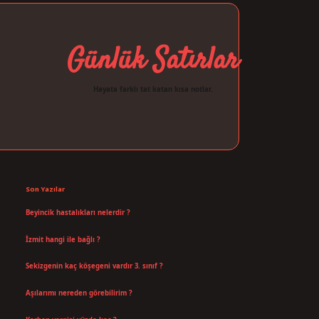
Günlük Satırlar
Hayata farklı tat katan kısa notlar.
Sidebar
ilbet giriş
Son Yazılar
Beyincik hastalıkları nelerdir ?
Ağustos 6, 2026
İzmit hangi ile bağlı ?
Temmuz 30, 2026
Sekizgenin kaç köşegeni vardır 3. sınıf ?
Temmuz 25, 2026
Aşılarımı nereden görebilirim ?
Temmuz 25, 2026