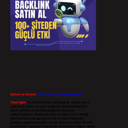
Reklam ve İletişim:
Skype: live:.cid.575569c608265c69
Yasal Uyarı:
Bu internet sitesi, herhangi bir marka, kurum
veya şahıs şirketi ile hiçbir bağlantısı bulunmamaktadır.
Sitede yalnızca kendi hazırladığımız makaleler
paylaşılmaktadır. Burada yer alan içerikler haber niteliği
taşımamakta olup, gerçek kurum ve kişiler hakkında
paylaşım yapılmamaktadır. Gerçek kurum ve kişiler ile isim
benzerlikleri tamamen tesadüfidir. Sitemizdeki bilgiler taslak