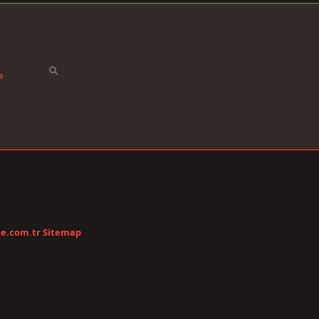
a
te.com.tr
Sitemap