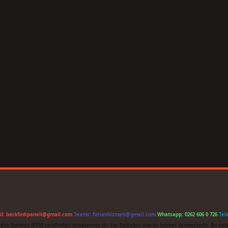
il:
backlinkpaneli@gmail.com
Teams:
forumhizmeti@gmail.com
Whatsapp: 0262 606 0 726
Tel
etişim Kurumu (BTK) tarafından onaylanmış bir Yer Sağlayıcı olarak hizmet vermektedir. Bu ned