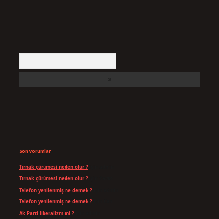
Arama
Son yorumlar
Tırnak çürümesi neden olur ?
için
admin
Tırnak çürümesi neden olur ?
için
Yavuz
Telefon yenilenmiş ne demek ?
için
admin
Telefon yenilenmiş ne demek ?
için
Can
Ak Parti liberalizm mi ?
için
admin