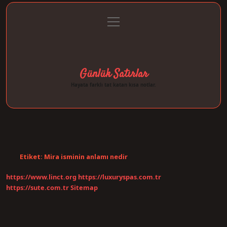
menüyü
Anasayfa
Gizlilik Politikası
Yasal Uyarı
aç
Hakkımızda
Günlük Satırlar
Hayata farklı tat katan kısa notlar.
Etiket:
Mira isminin anlamı nedir
https://www.linct.org
https://luxuryspas.com.tr
https://sute.com.tr
Sitemap