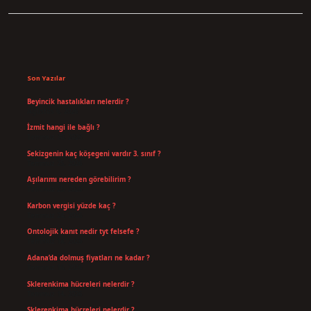
Sidebar
Son Yazılar
Beyincik hastalıkları nelerdir ?
Ağustos 6, 2026
İzmit hangi ile bağlı ?
Temmuz 30, 2026
Sekizgenin kaç köşegeni vardır 3. sınıf ?
Temmuz 25, 2026
Aşılarımı nereden görebilirim ?
Temmuz 25, 2026
Karbon vergisi yüzde kaç ?
Temmuz 24, 2026
Ontolojik kanıt nedir tyt felsefe ?
Temmuz 18, 2026
Adana’da dolmuş fiyatları ne kadar ?
Temmuz 16, 2026
Sklerenkima hücreleri nelerdir ?
Temmuz 14, 2026
Sklerenkima hücreleri nelerdir ?