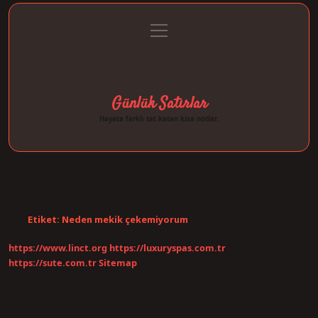
menüyü
Anasayfa
Gizlilik Politikası
Yasal Uyarı
aç
Hakkımızda
Günlük Satırlar
Hayata farklı tat katan kısa notlar.
Etiket:
Neden mekik çekemiyorum
https://www.linct.org
https://luxuryspas.com.tr
https://sute.com.tr
Sitemap