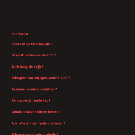
Sidebar
Son Yazılar
Kalker hangi taşa dönüşür ?
Ağustos 7, 2026
Beyincik hastalıkları nelerdir ?
Ağustos 6, 2026
İzmit hangi ile bağlı ?
Temmuz 30, 2026
Sekizgenin kaç köşegeni vardır 3. sınıf ?
Temmuz 25, 2026
Aşılarımı nereden görebilirim ?
Temmuz 25, 2026
Karbon vergisi yüzde kaç ?
Temmuz 24, 2026
Ontolojik kanıt nedir tyt felsefe ?
Temmuz 18, 2026
Adana’da dolmuş fiyatları ne kadar ?
Temmuz 16, 2026
Sklerenkima hücreleri nelerdir ?