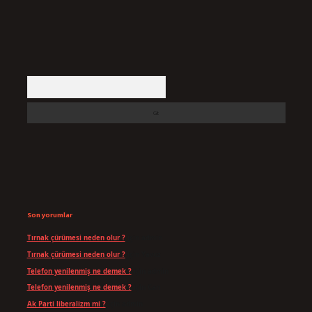
Arama
Son yorumlar
Tırnak çürümesi neden olur ?
için
admin
Tırnak çürümesi neden olur ?
için
Yavuz
Telefon yenilenmiş ne demek ?
için
admin
Telefon yenilenmiş ne demek ?
için
Can
Ak Parti liberalizm mi ?
için
admin