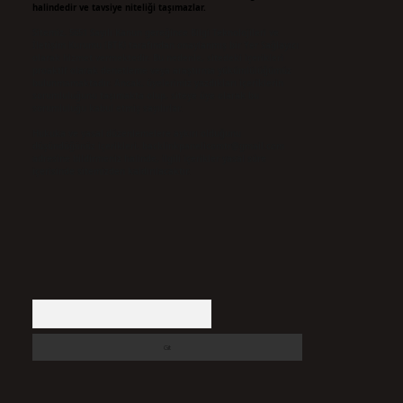
halindedir ve tavsiye niteliği taşımazlar.
Sitemiz, 5651 Sayılı Kanun gereğince Bilgi Teknolojileri ve
İletişim Kurumu (BTK) tarafından onaylanmış bir Yer Sağlayıcı
olarak hizmet vermektedir. Bu nedenle, sitedeki içerikleri
proaktif olarak denetleme veya araştırma yükümlülüğümüz
bulunmamaktadır. Ancak, üyelerimiz yazdıkları içeriklerin
sorumluluğunu taşımakta olup, siteye üye olarak bu
sorumluluğu kabul etmiş sayılırlar.
Hukuka ve yasal düzenlemelere aykırı olduğunu
düşündüğünüz içerikleri,
backlinkpanelicomtr@gmail.com
adresine bildirmeniz halinde, ilgili içerikler yasal süre
içerisinde sitemizden kaldırılacaktır.
Arama