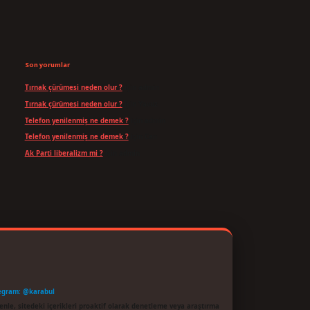
Son yorumlar
Tırnak çürümesi neden olur ?
için
admin
Tırnak çürümesi neden olur ?
için
Yavuz
Telefon yenilenmiş ne demek ?
için
admin
Telefon yenilenmiş ne demek ?
için
Can
Ak Parti liberalizm mi ?
için
admin
egram: @karabul
enle, sitedeki içerikleri proaktif olarak denetleme veya araştırma