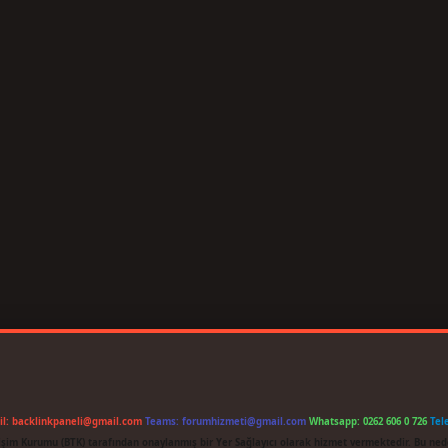
il:
backlinkpaneli@gmail.com
Teams:
forumhizmeti@gmail.com
Whatsapp: 0262 606 0 726
Tel
etişim Kurumu (BTK) tarafından onaylanmış bir Yer Sağlayıcı olarak hizmet vermektedir. Bu ned