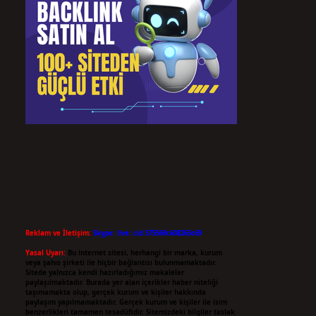
Reklam ve İletişim:
Skype: live:.cid.575569c608265c69
Yasal Uyarı:
Bu internet sitesi, herhangi bir marka, kurum
veya şahıs şirketi ile hiçbir bağlantısı bulunmamaktadır.
Sitede yalnızca kendi hazırladığımız makaleler
paylaşılmaktadır. Burada yer alan içerikler haber niteliği
taşımamakta olup, gerçek kurum ve kişiler hakkında
paylaşım yapılmamaktadır. Gerçek kurum ve kişiler ile isim
benzerlikleri tamamen tesadüfidir. Sitemizdeki bilgiler taslak