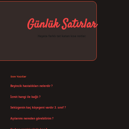
Günlük Satırlar
Hayata farklı tat katan kısa notlar.
Sidebar
ilbet giriş
Son Yazılar
Beyincik hastalıkları nelerdir ?
Ağustos 6, 2026
İzmit hangi ile bağlı ?
Temmuz 30, 2026
Sekizgenin kaç köşegeni vardır 3. sınıf ?
Temmuz 25, 2026
Aşılarımı nereden görebilirim ?
Temmuz 25, 2026