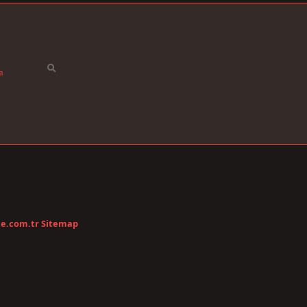
a
te.com.tr
Sitemap