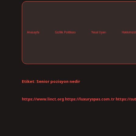
Anasayfa
Gizlilik Politikası
Yasal Uyarı
Hakkımızd
Etiket:
Senior pozisyon nedir
https://www.linct.org
https://luxuryspas.com.tr
https://su