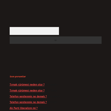
Arama
Son yorumlar
Tırnak çürümesi neden olur ?
için
admin
Tırnak çürümesi neden olur ?
için
Yavuz
Telefon yenilenmiş ne demek ?
için
admin
Telefon yenilenmiş ne demek ?
için
Can
Ak Parti liberalizm mi ?
için
admin