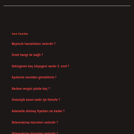
Sidebar
Son Yazılar
Beyincik hastalıkları nelerdir ?
Ağustos 6, 2026
İzmit hangi ile bağlı ?
Temmuz 30, 2026
Sekizgenin kaç köşegeni vardır 3. sınıf ?
Temmuz 25, 2026
Aşılarımı nereden görebilirim ?
Temmuz 25, 2026
Karbon vergisi yüzde kaç ?
Temmuz 24, 2026
Ontolojik kanıt nedir tyt felsefe ?
Temmuz 18, 2026
Adana’da dolmuş fiyatları ne kadar ?
Temmuz 16, 2026
Sklerenkima hücreleri nelerdir ?
Temmuz 14, 2026
Sklerenkima hücreleri nelerdir ?