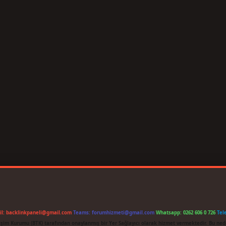
il:
backlinkpaneli@gmail.com
Teams:
forumhizmeti@gmail.com
Whatsapp: 0262 606 0 726
Tel
etişim Kurumu (BTK) tarafından onaylanmış bir Yer Sağlayıcı olarak hizmet vermektedir. Bu ned