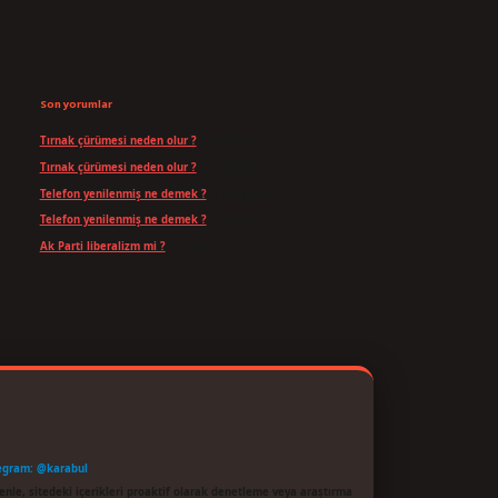
Son yorumlar
Tırnak çürümesi neden olur ?
için
admin
Tırnak çürümesi neden olur ?
için
Yavuz
Telefon yenilenmiş ne demek ?
için
admin
Telefon yenilenmiş ne demek ?
için
Can
Ak Parti liberalizm mi ?
için
admin
egram: @karabul
enle, sitedeki içerikleri proaktif olarak denetleme veya araştırma