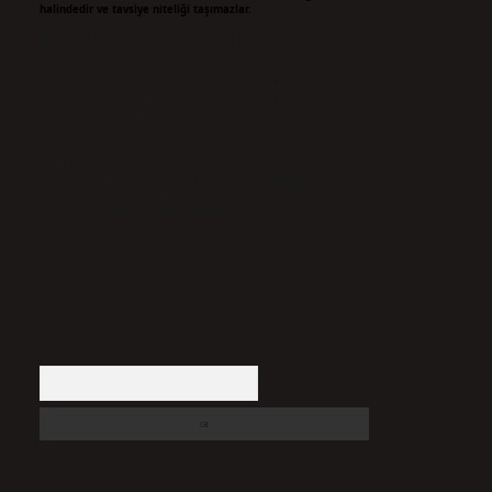
halindedir ve tavsiye niteliği taşımazlar.
Sitemiz, 5651 Sayılı Kanun gereğince Bilgi Teknolojileri ve
İletişim Kurumu (BTK) tarafından onaylanmış bir Yer Sağlayıcı
olarak hizmet vermektedir. Bu nedenle, sitedeki içerikleri
proaktif olarak denetleme veya araştırma yükümlülüğümüz
bulunmamaktadır. Ancak, üyelerimiz yazdıkları içeriklerin
sorumluluğunu taşımakta olup, siteye üye olarak bu
sorumluluğu kabul etmiş sayılırlar.
Hukuka ve yasal düzenlemelere aykırı olduğunu
düşündüğünüz içerikleri,
backlinkpanelicomtr@gmail.com
adresine bildirmeniz halinde, ilgili içerikler yasal süre
içerisinde sitemizden kaldırılacaktır.
Arama