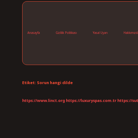
Anasayfa
Gizlilik Politikası
Yasal Uyarı
Hakkımızd
Etiket:
Sorun hangi dilde
https://www.linct.org
https://luxuryspas.com.tr
https://su