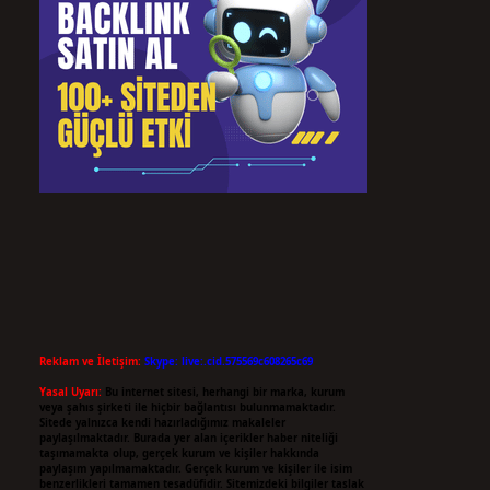
Reklam ve İletişim:
Skype: live:.cid.575569c608265c69
Yasal Uyarı:
Bu internet sitesi, herhangi bir marka, kurum
veya şahıs şirketi ile hiçbir bağlantısı bulunmamaktadır.
Sitede yalnızca kendi hazırladığımız makaleler
paylaşılmaktadır. Burada yer alan içerikler haber niteliği
taşımamakta olup, gerçek kurum ve kişiler hakkında
paylaşım yapılmamaktadır. Gerçek kurum ve kişiler ile isim
benzerlikleri tamamen tesadüfidir. Sitemizdeki bilgiler taslak