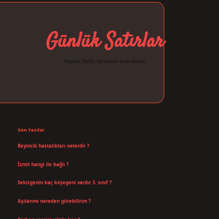
Günlük Satırlar
Hayata farklı tat katan kısa notlar.
Sidebar
ilbet giriş
Son Yazılar
Beyincik hastalıkları nelerdir ?
Ağustos 6, 2026
İzmit hangi ile bağlı ?
Temmuz 30, 2026
Sekizgenin kaç köşegeni vardır 3. sınıf ?
Temmuz 25, 2026
Aşılarımı nereden görebilirim ?
Temmuz 25, 2026