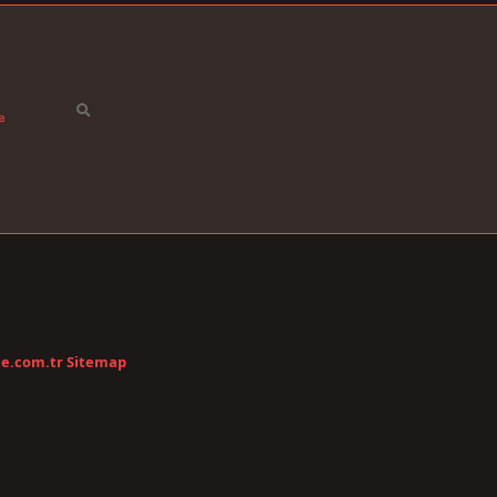
a
te.com.tr
Sitemap