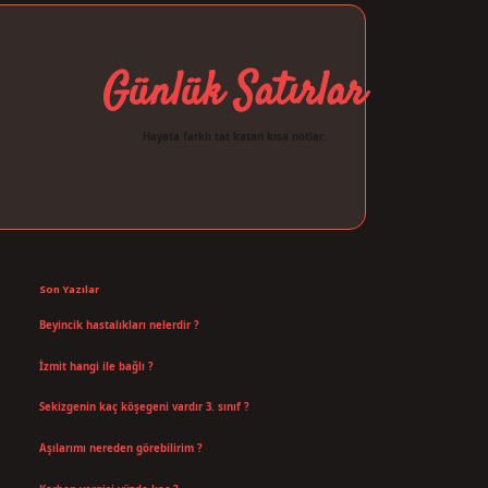
Günlük Satırlar
Hayata farklı tat katan kısa notlar.
Sidebar
ilbet giriş
Son Yazılar
Beyincik hastalıkları nelerdir ?
Ağustos 6, 2026
İzmit hangi ile bağlı ?
Temmuz 30, 2026
Sekizgenin kaç köşegeni vardır 3. sınıf ?
Temmuz 25, 2026
Aşılarımı nereden görebilirim ?
Temmuz 25, 2026