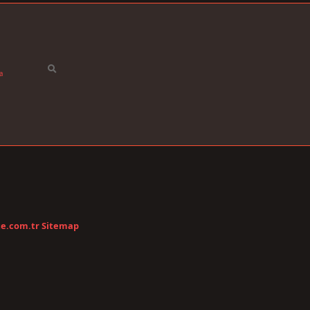
a
te.com.tr
Sitemap