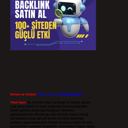
Reklam ve İletişim:
Skype: live:.cid.575569c608265c69
Yasal Uyarı:
Bu internet sitesi, herhangi bir marka, kurum
veya şahıs şirketi ile hiçbir bağlantısı bulunmamaktadır.
Sitede yalnızca kendi hazırladığımız makaleler
paylaşılmaktadır. Burada yer alan içerikler haber niteliği
taşımamakta olup, gerçek kurum ve kişiler hakkında
paylaşım yapılmamaktadır. Gerçek kurum ve kişiler ile isim
benzerlikleri tamamen tesadüfidir. Sitemizdeki bilgiler taslak