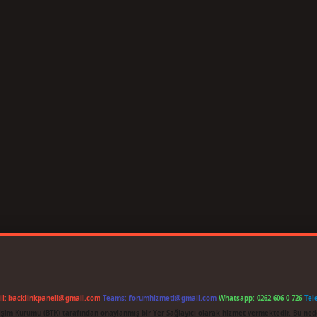
il:
backlinkpaneli@gmail.com
Teams:
forumhizmeti@gmail.com
Whatsapp: 0262 606 0 726
Tel
etişim Kurumu (BTK) tarafından onaylanmış bir Yer Sağlayıcı olarak hizmet vermektedir. Bu ned