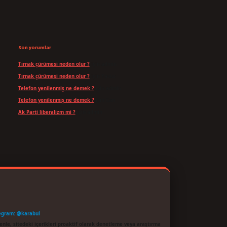
Son yorumlar
Tırnak çürümesi neden olur ?
için
admin
Tırnak çürümesi neden olur ?
için
Yavuz
Telefon yenilenmiş ne demek ?
için
admin
Telefon yenilenmiş ne demek ?
için
Can
Ak Parti liberalizm mi ?
için
admin
egram: @karabul
enle, sitedeki içerikleri proaktif olarak denetleme veya araştırma