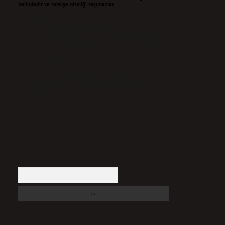
halindedir ve tavsiye niteliği taşımazlar.
Sitemiz, 5651 Sayılı Kanun gereğince Bilgi Teknolojileri ve
İletişim Kurumu (BTK) tarafından onaylanmış bir Yer Sağlayıcı
olarak hizmet vermektedir. Bu nedenle, sitedeki içerikleri
proaktif olarak denetleme veya araştırma yükümlülüğümüz
bulunmamaktadır. Ancak, üyelerimiz yazdıkları içeriklerin
sorumluluğunu taşımakta olup, siteye üye olarak bu
sorumluluğu kabul etmiş sayılırlar.
Hukuka ve yasal düzenlemelere aykırı olduğunu
düşündüğünüz içerikleri,
backlinkpanelicomtr@gmail.com
adresine bildirmeniz halinde, ilgili içerikler yasal süre
içerisinde sitemizden kaldırılacaktır.
Arama