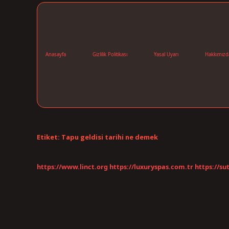
Anasayfa
Gizlilik Politikası
Yasal Uyarı
Hakkımızd
Etiket:
Tapu geldisi tarihi ne demek
https://www.linct.org
https://luxuryspas.com.tr
https://su