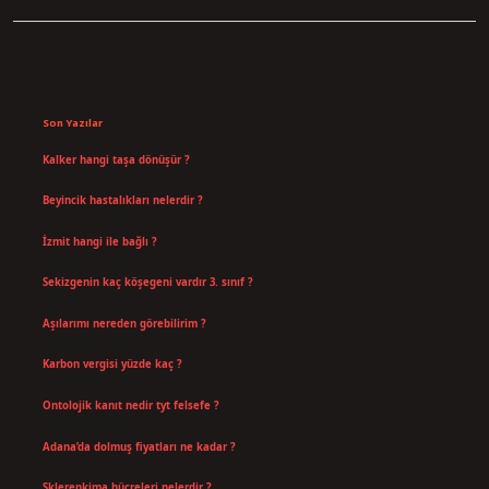
Sidebar
Son Yazılar
Kalker hangi taşa dönüşür ?
Ağustos 7, 2026
Beyincik hastalıkları nelerdir ?
Ağustos 6, 2026
İzmit hangi ile bağlı ?
Temmuz 30, 2026
Sekizgenin kaç köşegeni vardır 3. sınıf ?
Temmuz 25, 2026
Aşılarımı nereden görebilirim ?
Temmuz 25, 2026
Karbon vergisi yüzde kaç ?
Temmuz 24, 2026
Ontolojik kanıt nedir tyt felsefe ?
Temmuz 18, 2026
Adana’da dolmuş fiyatları ne kadar ?
Temmuz 16, 2026
Sklerenkima hücreleri nelerdir ?