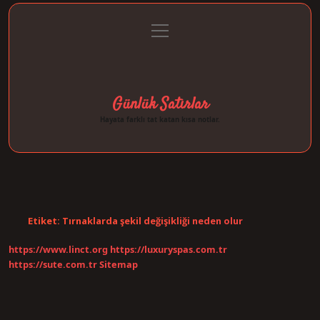
menüyü
Anasayfa
Gizlilik Politikası
Yasal Uyarı
aç
Hakkımızda
Günlük Satırlar
Hayata farklı tat katan kısa notlar.
Etiket:
Tırnaklarda şekil değişikliği neden olur
https://www.linct.org
https://luxuryspas.com.tr
https://sute.com.tr
Sitemap