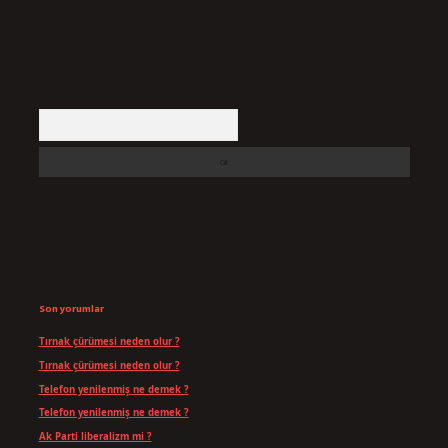
Arama
Son yorumlar
Tırnak çürümesi neden olur ?
için
admin
Tırnak çürümesi neden olur ?
için
Yavuz
Telefon yenilenmiş ne demek ?
için
admin
Telefon yenilenmiş ne demek ?
için
Can
Ak Parti liberalizm mi ?
için
admin