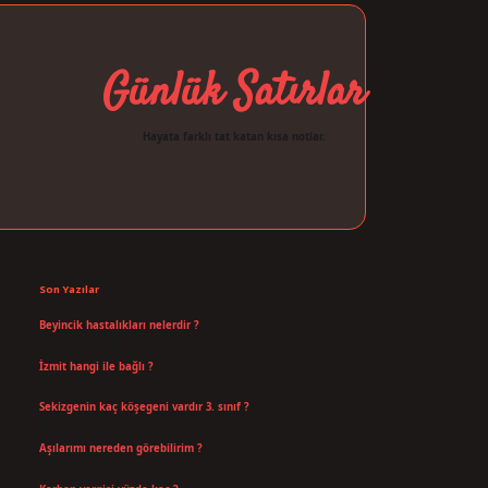
Günlük Satırlar
Hayata farklı tat katan kısa notlar.
Sidebar
ilbet giriş
Son Yazılar
Beyincik hastalıkları nelerdir ?
Ağustos 6, 2026
İzmit hangi ile bağlı ?
Temmuz 30, 2026
Sekizgenin kaç köşegeni vardır 3. sınıf ?
Temmuz 25, 2026
Aşılarımı nereden görebilirim ?
Temmuz 25, 2026