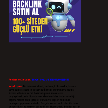
Reklam ve İletişim:
Skype: live:.cid.575569c608265c69
Yasal Uyarı:
Bu internet sitesi, herhangi bir marka, kurum
veya şahıs şirketi ile hiçbir bağlantısı bulunmamaktadır.
Sitede yalnızca kendi hazırladığımız makaleler
paylaşılmaktadır. Burada yer alan içerikler haber niteliği
taşımamakta olup, gerçek kurum ve kişiler hakkında
paylaşım yapılmamaktadır. Gerçek kurum ve kişiler ile isim
benzerlikleri tamamen tesadüfidir. Sitemizdeki bilgiler taslak