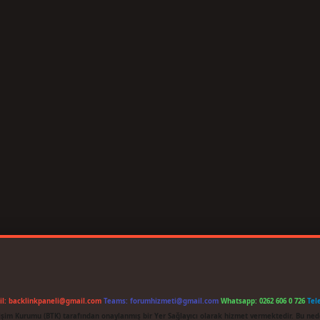
il:
backlinkpaneli@gmail.com
Teams:
forumhizmeti@gmail.com
Whatsapp: 0262 606 0 726
Tel
etişim Kurumu (BTK) tarafından onaylanmış bir Yer Sağlayıcı olarak hizmet vermektedir. Bu ned