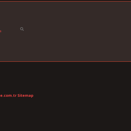
a
te.com.tr
Sitemap