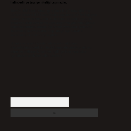
halindedir ve tavsiye niteliği taşımazlar.
Sitemiz, 5651 Sayılı Kanun gereğince Bilgi Teknolojileri ve
İletişim Kurumu (BTK) tarafından onaylanmış bir Yer Sağlayıcı
olarak hizmet vermektedir. Bu nedenle, sitedeki içerikleri
proaktif olarak denetleme veya araştırma yükümlülüğümüz
bulunmamaktadır. Ancak, üyelerimiz yazdıkları içeriklerin
sorumluluğunu taşımakta olup, siteye üye olarak bu
sorumluluğu kabul etmiş sayılırlar.
Hukuka ve yasal düzenlemelere aykırı olduğunu
düşündüğünüz içerikleri,
backlinkpanelicomtr@gmail.com
adresine bildirmeniz halinde, ilgili içerikler yasal süre
içerisinde sitemizden kaldırılacaktır.
Arama