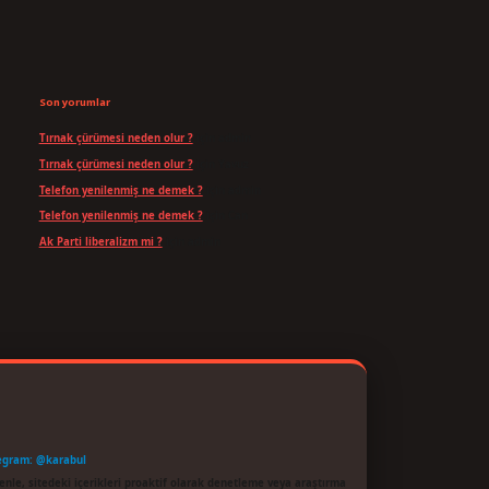
Son yorumlar
Tırnak çürümesi neden olur ?
için
admin
Tırnak çürümesi neden olur ?
için
Yavuz
Telefon yenilenmiş ne demek ?
için
admin
Telefon yenilenmiş ne demek ?
için
Can
Ak Parti liberalizm mi ?
için
admin
egram: @karabul
enle, sitedeki içerikleri proaktif olarak denetleme veya araştırma