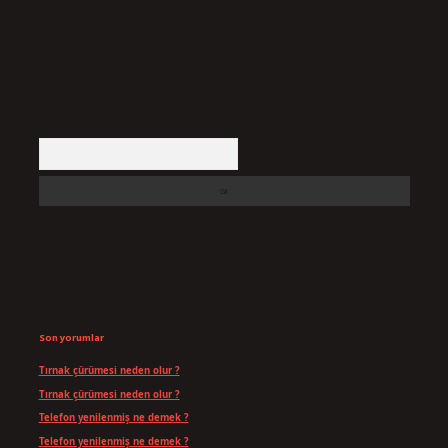
yasal süre içerisinde sitemizden kaldırılacaktır.
Arama
Son yorumlar
Tırnak çürümesi neden olur ?
için
admin
Tırnak çürümesi neden olur ?
için
Yavuz
Telefon yenilenmiş ne demek ?
için
admin
Telefon yenilenmiş ne demek ?
için
Can