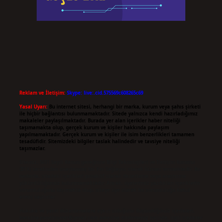
Reklam ve İletişim:
Skype: live:.cid.575569c608265c69
Yasal Uyarı:
Bu internet sitesi, herhangi bir marka, kurum veya şahıs şirketi
ile hiçbir bağlantısı bulunmamaktadır. Sitede yalnızca kendi hazırladığımız
makaleler paylaşılmaktadır. Burada yer alan içerikler haber niteliği
taşımamakta olup, gerçek kurum ve kişiler hakkında paylaşım
yapılmamaktadır. Gerçek kurum ve kişiler ile isim benzerlikleri tamamen
tesadüfidir. Sitemizdeki bilgiler taslak halindedir ve tavsiye niteliği
taşımazlar.
Sitemiz, 5651 Sayılı Kanun gereğince Bilgi Teknolojileri ve İletişim Kurumu
(BTK) tarafından onaylanmış bir Yer Sağlayıcı olarak hizmet vermektedir. Bu
nedenle, sitedeki içerikleri proaktif olarak denetleme veya araştırma
yükümlülüğümüz bulunmamaktadır. Ancak, üyelerimiz yazdıkları içeriklerin
sorumluluğunu taşımakta olup, siteye üye olarak bu sorumluluğu kabul
etmiş sayılırlar.
Hukuka ve yasal düzenlemelere aykırı olduğunu düşündüğünüz içerikleri,
backlinkpanelicomtr@gmail.com
adresine bildirmeniz halinde, ilgili içerikler