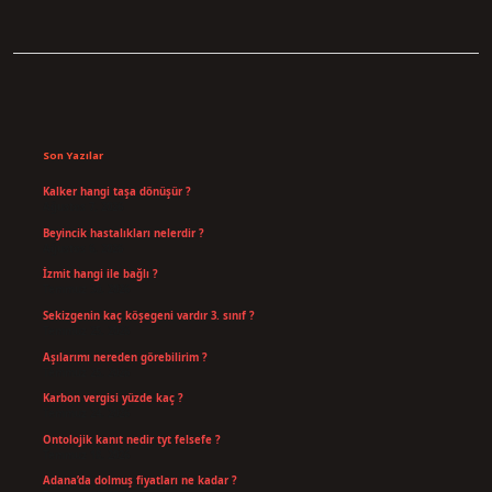
Sidebar
Son Yazılar
Kalker hangi taşa dönüşür ?
Ağustos 7, 2026
Beyincik hastalıkları nelerdir ?
Ağustos 6, 2026
İzmit hangi ile bağlı ?
Temmuz 30, 2026
Sekizgenin kaç köşegeni vardır 3. sınıf ?
Temmuz 25, 2026
Aşılarımı nereden görebilirim ?
Temmuz 25, 2026
Karbon vergisi yüzde kaç ?
Temmuz 24, 2026
Ontolojik kanıt nedir tyt felsefe ?
Temmuz 18, 2026
Adana’da dolmuş fiyatları ne kadar ?