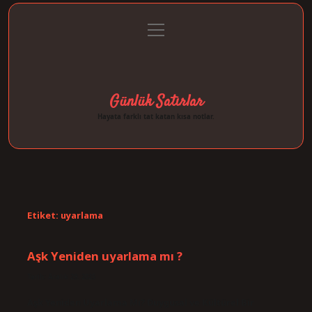
menüyü
Anasayfa
Gizlilik Politikası
Yasal Uyarı
aç
Hakkımızda
Günlük Satırlar
Hayata farklı tat katan kısa notlar.
Etiket:
uyarlama
Aşk Yeniden uyarlama mı ?
Tarih: Aralık 29, 2025
Aşk Yeniden Uyarlama Mı? Duygusal ve Kültürel Bir