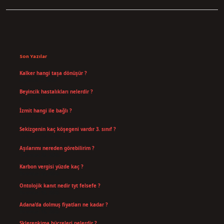
Sidebar
Son Yazılar
Kalker hangi taşa dönüşür ?
Ağustos 7, 2026
Beyincik hastalıkları nelerdir ?
Ağustos 6, 2026
İzmit hangi ile bağlı ?
Temmuz 30, 2026
Sekizgenin kaç köşegeni vardır 3. sınıf ?
Temmuz 25, 2026
Aşılarımı nereden görebilirim ?
Temmuz 25, 2026
Karbon vergisi yüzde kaç ?
Temmuz 24, 2026
Ontolojik kanıt nedir tyt felsefe ?
Temmuz 18, 2026
Adana’da dolmuş fiyatları ne kadar ?
Temmuz 16, 2026
Sklerenkima hücreleri nelerdir ?