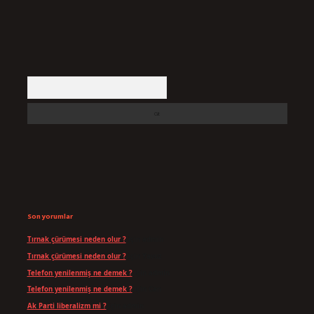
Arama
Son yorumlar
Tırnak çürümesi neden olur ?
için
admin
Tırnak çürümesi neden olur ?
için
Yavuz
Telefon yenilenmiş ne demek ?
için
admin
Telefon yenilenmiş ne demek ?
için
Can
Ak Parti liberalizm mi ?
için
admin