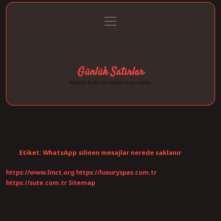
menüyü
Anasayfa
Gizlilik Politikası
Yasal Uyarı
aç
Hakkımızda
Günlük Satırlar
Hayata farklı tat katan kısa notlar.
Etiket:
WhatsApp silinen mesajlar nerede saklanır
https://www.linct.org
https://luxuryspas.com.tr
https://sute.com.tr
Sitemap