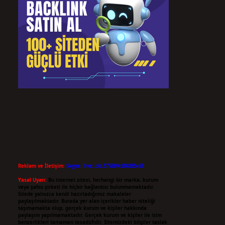
Reklam ve İletişim:
Skype: live:.cid.575569c608265c69
Yasal Uyarı:
Bu internet sitesi, herhangi bir marka, kurum
veya şahıs şirketi ile hiçbir bağlantısı bulunmamaktadır.
Sitede yalnızca kendi hazırladığımız makaleler
paylaşılmaktadır. Burada yer alan içerikler haber niteliği
taşımamakta olup, gerçek kurum ve kişiler hakkında
paylaşım yapılmamaktadır. Gerçek kurum ve kişiler ile isim
benzerlikleri tamamen tesadüfidir. Sitemizdeki bilgiler taslak