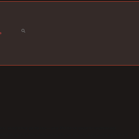
a
me, araştırma ya da tez— ana fikrini ve yazarın savunacağı
ellikle giriş bölümünün sonunda yer alır ve okuyucuya yazının ne