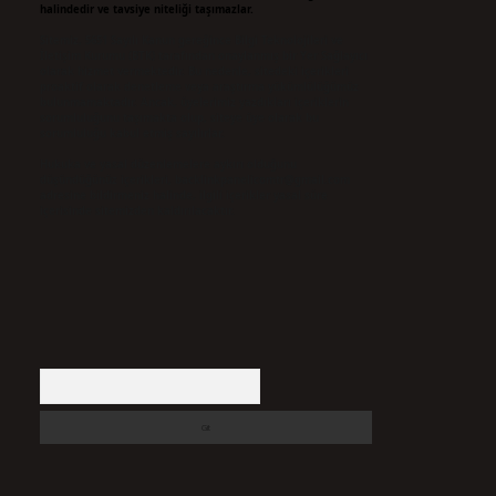
halindedir ve tavsiye niteliği taşımazlar.
Sitemiz, 5651 Sayılı Kanun gereğince Bilgi Teknolojileri ve
İletişim Kurumu (BTK) tarafından onaylanmış bir Yer Sağlayıcı
olarak hizmet vermektedir. Bu nedenle, sitedeki içerikleri
proaktif olarak denetleme veya araştırma yükümlülüğümüz
bulunmamaktadır. Ancak, üyelerimiz yazdıkları içeriklerin
sorumluluğunu taşımakta olup, siteye üye olarak bu
sorumluluğu kabul etmiş sayılırlar.
Hukuka ve yasal düzenlemelere aykırı olduğunu
düşündüğünüz içerikleri,
backlinkpanelicomtr@gmail.com
adresine bildirmeniz halinde, ilgili içerikler yasal süre
içerisinde sitemizden kaldırılacaktır.
Arama