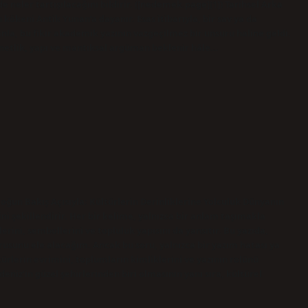
 neler tartışılacağını bildirir. ([nedemek.page][1]) Tarihsel Arka
eni Antik Yunan’a dayanır. Esas itibarıyla, bir sav ya da
anla, bu fikir akademik yazının vazgeçilmez bir unsuru haline geldi.
 netlik, yapı ve mantıksal argüman beklenir hâle…
loğun Bakış Açısıyla: Kültürlerin Derinliklerine Yolculuk Dünyanın
ğini şekillendirir. Her bir kelime, yalnızca bir anlam taşımakla
ini, sembollerini ve topluluk yapısını da yansıtır. Bu yazıda,
 sorusunu ele alacağım. Ancak bu soru, yalnızca bir yazım hatası ya
türlerin evrimini, toplumların kimliklerini ve yazının rolünü
niz’in güzel şehirlerinden biri olmasının yanı sıra, kültürel