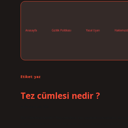
Anasayfa
Gizlilik Politikası
Yasal Uyarı
Hakkımızd
Etiket:
yaz
Tez cümlesi nedir ?
Tarih: Aralık 30, 2025
Tez Cümlesi Nedir? Tez cümlesi, bir yazının —makale, dene
argümanı net ve öz bir biçimde ortaya koyan cümledir. Gen