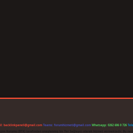
il:
backlinkpaneli@gmail.com
Teams:
forumhizmeti@gmail.com
Whatsapp: 0262 606 0 726
Tel
etişim Kurumu (BTK) tarafından onaylanmış bir Yer Sağlayıcı olarak hizmet vermektedir. Bu ned