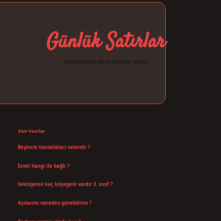
Günlük Satırlar
Hayata farklı tat katan kısa notlar.
Sidebar
ilbet giriş
Son Yazılar
Beyincik hastalıkları nelerdir ?
Ağustos 6, 2026
İzmit hangi ile bağlı ?
Temmuz 30, 2026
Sekizgenin kaç köşegeni vardır 3. sınıf ?
Temmuz 25, 2026
Aşılarımı nereden görebilirim ?
Temmuz 25, 2026