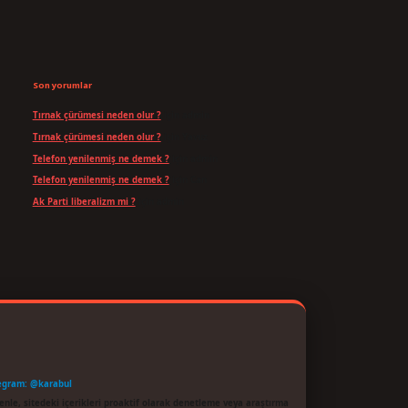
Son yorumlar
Tırnak çürümesi neden olur ?
için
admin
Tırnak çürümesi neden olur ?
için
Yavuz
Telefon yenilenmiş ne demek ?
için
admin
Telefon yenilenmiş ne demek ?
için
Can
Ak Parti liberalizm mi ?
için
admin
egram: @karabul
enle, sitedeki içerikleri proaktif olarak denetleme veya araştırma