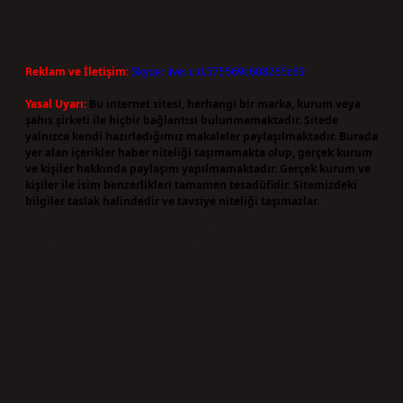
Reklam ve İletişim:
Skype: live:.cid.575569c608265c69
Yasal Uyarı:
Bu internet sitesi, herhangi bir marka, kurum veya
şahıs şirketi ile hiçbir bağlantısı bulunmamaktadır. Sitede
yalnızca kendi hazırladığımız makaleler paylaşılmaktadır. Burada
yer alan içerikler haber niteliği taşımamakta olup, gerçek kurum
ve kişiler hakkında paylaşım yapılmamaktadır. Gerçek kurum ve
kişiler ile isim benzerlikleri tamamen tesadüfidir. Sitemizdeki
bilgiler taslak halindedir ve tavsiye niteliği taşımazlar.
Sitemiz, 5651 Sayılı Kanun gereğince Bilgi Teknolojileri ve İletişim
Kurumu (BTK) tarafından onaylanmış bir Yer Sağlayıcı olarak hizmet
vermektedir. Bu nedenle, sitedeki içerikleri proaktif olarak denetleme
veya araştırma yükümlülüğümüz bulunmamaktadır. Ancak, üyelerimiz
yazdıkları içeriklerin sorumluluğunu taşımakta olup, siteye üye olarak
bu sorumluluğu kabul etmiş sayılırlar.
Hukuka ve yasal düzenlemelere aykırı olduğunu düşündüğünüz
içerikleri,
backlinkpanelicomtr@gmail.com
adresine bildirmeniz
halinde, ilgili içerikler yasal süre içerisinde sitemizden kaldırılacaktır.