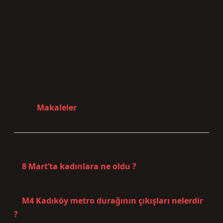
Eysenck, M. W., et al. (2018). Anxiety and Cognitive
Performance: Meta-Analytic Insights.
Cialdini, R. B. (2009). Influence: Science and Practice.
Tarih:
Makaleler
Önceki Yazı
8 Mart’ta kadınlara ne oldu ?
Sonraki Yazı
M4 Kadıköy metro durağının çıkışları nelerdir
?