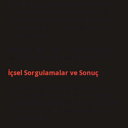
Araştırmalar, sosyal etkileşim yoluyla öğrenilen
bilgilerin daha kalıcı olduğunu ve bireyin bilişsel
esnekliğini artırdığını ortaya koyuyor. Bu, basit bir
matematiksel dönüşümü bile sosyal psikolojik
açıdan değerli kılar.
Bu rehberde 1 hp motor kaç kW’dir ile ilgili önemli
noktaları ele aldık, Belo olarak görüşmek üzere.
İçsel Sorgulamalar ve Sonuç
Bu noktada kendi deneyiminizi sorgulamanız
önemli: 1 hp motoru kW’a dönüştürürken hangi
duygularınızı fark ettiniz? Kaygı, merak veya tatmin
gibi tepkileriniz oldu mu? Sosyal etkileşimler bu
süreci nasıl etkiledi?