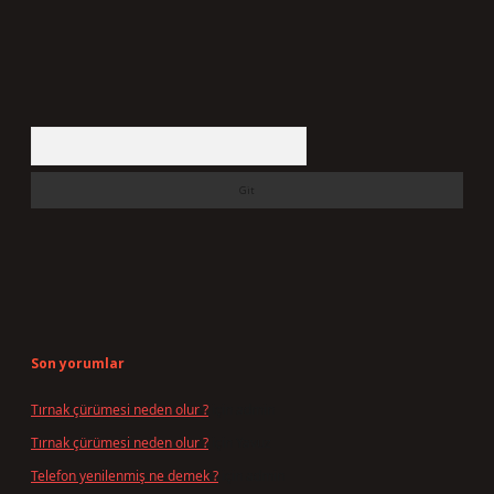
Arama
Son yorumlar
Tırnak çürümesi neden olur ?
için
admin
Tırnak çürümesi neden olur ?
için
Yavuz
Telefon yenilenmiş ne demek ?
için
admin