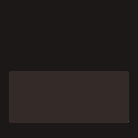
Bir yanıt yazın
E-posta adresiniz yayınlanmayacak.
Gerekli alanlar
*
ile işaretlenmişlerdir
Yorum
İsim*