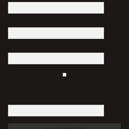
E-Posta*
Web Sitesi
Daha sonraki yorumlarımda kullanılması için adım, e-posta adresim ve
site adresim bu tarayıcıya kaydedilsin.
5 + 3 kaçtır?
*