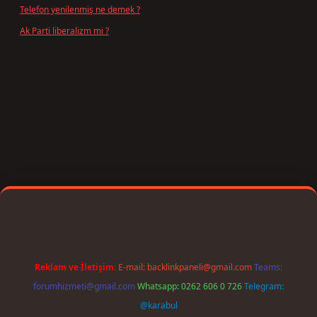
Telefon yenilenmiş ne demek ?
için
Can
Ak Parti liberalizm mi ?
için
admin
bet giriş
Reklam ve İletişim:
E-mail:
backlinkpaneli@gmail.com
Teams:
forumhizmeti@gmail.com
Whatsapp: 0262 606 0 726
Telegram:
@karabul