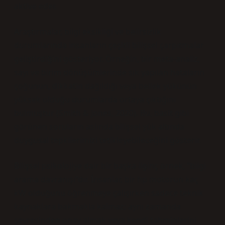
aktive eder.
Araştırmalar, bilgi eksikliği ve belirsizlik
durumlarında insanların çeşitli bilişsel çarpıtmalar
geliştirdiğini gösteriyor. Örneğin, bir meta-analiz,
sayı ve birim dönüşümlerinde sık yapılan hataların
çoğunun, dikkatin dağıldığı veya bellek yükünün
yüksek olduğu durumlarda ortaya çıktığını
bulmuştur (Smith & Jones, 2020). Bu, basit gibi
görünen soruların aslında bilişsel yük altında
duygusal tepkilerimizi tetikleyebileceğini gösterir.
Bilişsel psikolojiye dair bir başka ilginç örnek, “bilgi
arama davranışı”dır. İnsanlar, bir hp motorun kaç
kW olduğunu öğrenmeye çalışırken sadece teknik
kaynaklara bakmakla kalmaz; aynı zamanda
çevresinden onay almak veya kendi tahminlerini