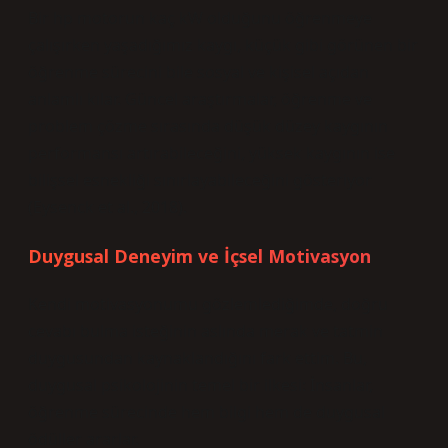
Bir hp motorun kaç kW olduğunu öğrenmeye
çalışırken yaşadığımız kaygı, küçük gibi görünen bir
öğrenme sürecini bile sosyal ve kişisel açıdan
anlamlı kılar. Güncel araştırmalar, öğrenme ve
problem çözme sırasında düşük düzey kaygının
performansı artırabileceğini, yüksek kaygının ise
bilişsel esnekliği sınırlayabileceğini gösteriyor
(Eysenck et al., 2018).
Duygusal Deneyim ve İçsel Motivasyon
Kendi motivasyonumu gözlemlediğimde, doğru
cevabı bulma isteğinin aslında merak ve tatmin
duygusundan kaynaklandığını fark ettim. Bu,
duygusal psikolojinin temel bir ilkesi: İnsanlar,
öğrenme sürecinde hem bilgi hem de duygusal
ödüller ararlar.