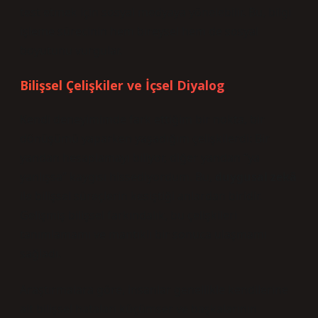
test etmek için sosyal medyaya yönelebilir. Bu, bilgi
işleme sürecinin hem bireysel hem de sosyal
boyutunu vurgular.
Bilişsel Çelişkiler ve İçsel Diyalog
Kendi deneyimimde fark ettiğim bir nokta, bir
dönüşümü yaparken yaşadığım çelişkilerdi: Bir
yandan hesaplamayı biliyor, diğer yandan “ya
yanlışsa” kaygısı hissediyordum. Bu,
duygusal zekâ
ile bilişsel süreçlerin kesiştiği anlardan biridir.
Gelişmiş bilişsel farkındalık, bu çelişkileri
tanımlamamı ve mantıklı bir sonuca ulaşmamı
sağladı.
Araştırmalara göre, insanlar genellikle kendilerine
ait bilişsel hataları küçümser ve başkalarının