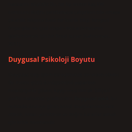
hatalarını büyütür. Bu, bir hp motor kaç kW
sorusunu doğru yanıtlamaya çalışırken bile ortaya
çıkabilir. Böylece basit bir teknik bilgi, bireysel
önyargılar ve içsel eleştiri mekanizmalarını
gözlemlemek için bir fırsat sunar (Kahneman,
2011).
Duygusal Psikoloji Boyutu
Duygular, bilgi işlem süreçlerimizi derinden etkiler.
Bir motor gücü dönüşümünü yaparken
hissettiğimiz güven, kaygı veya merak, bilişsel
performansımızı şekillendirir.
Duygusal zekâ
, bu
noktada devreye girer; kendi duygularımızı fark
etmek, onları yönetmek ve doğru kararlar almak
için kritik önemdedir.