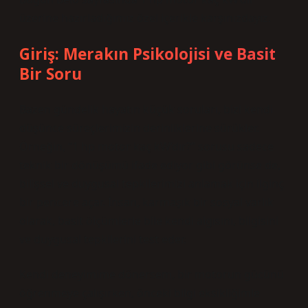
üzerine hazırladığımız özel içerikle karşınızdayız.
Giriş: Merakın Psikolojisi ve Basit
Bir Soru
Bazen gündelik hayatın küçük soruları, bizi kendi
düşünce süreçlerimizin derinliklerine sürükler.
Örneğin, “1 hp motor kaç kW’dır?” sorusu sadece
teknik bir dönüşümü ifade ediyor gibi görünse de,
bilişsel ve duygusal tepkilerimizi anlamak için ilginç
bir pencere açar. İnsan, karmaşık bir sosyal varlık
olarak, basit ölçümlerle bile kendi algısını, bilgisini
ve duygusal tepkilerini test eder.
Kendi deneyimime dönersem, bir motorun gücünü
öğrenmeye çalışırken, önceki bilgi eksikliğimle