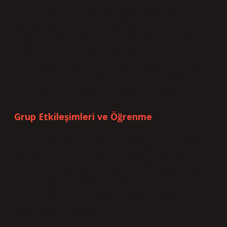
Grup dinamikleri, doğru veya yanlış yanıtların
algılanma biçimini etkiler. Sosyal psikoloji
araştırmaları, bireylerin çoğu zaman grup baskısı
nedeniyle kendi bilişsel doğrularını
sorgulayabileceğini gösteriyor. Bu, basit teknik bir
bilgi arayışının bile sosyal uyum ve kabul arayışıyla
iç içe geçtiğini ortaya koyar (Cialdini, 2009).
Grup Etkileşimleri ve Öğrenme
Bir hp motorun kW karşılığını tartışırken, sosyal
etkileşim aynı zamanda bilgi paylaşımı ve işbirliğini
de tetikler. İnsanlar, kendi tahminlerini test etmek
ve onay almak için sosyal bağlarını kullanır. Bu,
bireysel öğrenmenin sosyal bağlamla nasıl
zenginleştiğini gösterir.