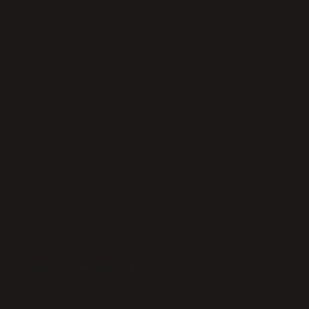
Psikolojik araştırmalarda çelişkiler sıkça ortaya
çıkar. Bazı meta-analizler, bilişsel yük ve duygusal
tepkilerin etkisinin her bireyde farklı olduğunu
gösterir. Kimi insanlar basit dönüşümleri hızla
kavrarken, bazıları daha derin bir içsel diyalog ve
sosyal onay arayışı içine girer.
Bilişsel, duygusal ve sosyal psikoloji
perspektiflerinden bakıldığında, 1 hp motorun kaç
kW olduğu sorusu sadece bir teknik hesap değildir.
İnsan davranışlarını, bilişsel önyargıları, duygusal
tepkileri ve sosyal etkileşimleri anlamak için küçük
ama güçlü bir araçtır.
Önerilen Bilişsel Dönüşüm
– 1 hp ≈ 0,7457 kW