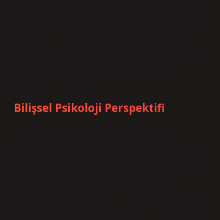
yüzleşmek ve bunu kabul etmek bana garip bir
rahatsızlık verdi. Bu rahatsızlık,
duygusal zekâ
ile
bağlantılı olarak nasıl hissedip tepki verdiğimizi
anlamamı sağladı. Peki, bilişsel ve sosyal psikoloji
perspektifinden bu basit matematiksel dönüşümün
insan davranışlarıyla nasıl ilişkili olduğunu
inceleyebilir miyiz?
Bilişsel Psikoloji Perspektifi
Bilişsel psikoloji, bilgi işleme süreçlerimizi ve
öğrenme mekanizmalarımızı anlamamıza yardımcı
olur. 1 hp motoru kW’a dönüştürmek, temel
matematik bilgisi kadar, dikkat, hafıza ve problem
çözme yeteneklerimizi de tetikler. 1 hp
(horsepower) yaklaşık olarak 0,7457 kW’dır. Bu basit
dönüşüm, beynin sayı ve oranlarla ilişkili alanlarını