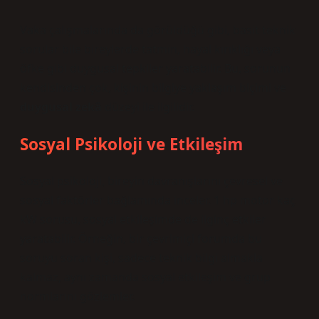
Vaka çalışmalarında da görüldüğü gibi, basit teknik
sorular bile bireylerde tatmin, hayal kırıklığı veya
öfke gibi duygusal tepkiler yaratabilir. Bu, sorunun
kendisinden çok, kişinin bilgiye yaklaşım biçimi ve
duygusal zekâ
düzeyi ile ilgilidir.
Sosyal Psikoloji ve Etkileşim
Sosyal psikoloji, bireyin davranışlarını çevresel ve
sosyal faktörler bağlamında inceler. 1 hp motor kaç
kW sorusu, sosyal etkileşimde de ilginç etkiler
yaratabilir. Örneğin, bir çevrimiçi forumda bu
soruyu soran kişi, sadece teknik bilgi almakla
kalmaz, aynı zamanda
sosyal etkileşim
ve grup
normlarını gözlemler.