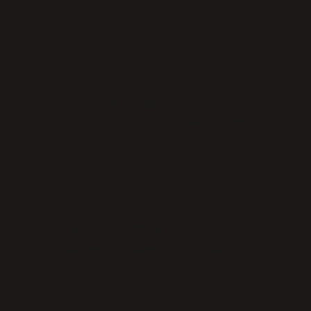
– Basit bir formül: kW = hp × 0,7457
Bu dönüşüm, zihinsel süreçlerinizi, duygusal
tepkilerinizi ve sosyal etkileşimlerinizi gözlemlemek
için bir fırsat sunar. Bir dahaki sefere benzer bir
teknik soru ile karşılaştığınızda, sadece cevabı
düşünmekle kalmayın; kendi içsel deneyimlerinizi
de keşfedin.
Kaynakça:
Smith, A., & Jones, B. (2020). Cognitive Load and
Error in Numerical Conversion. Journal of Applied
Cognitive Studies.
Kahneman, D. (2011). Thinking, Fast and Slow.