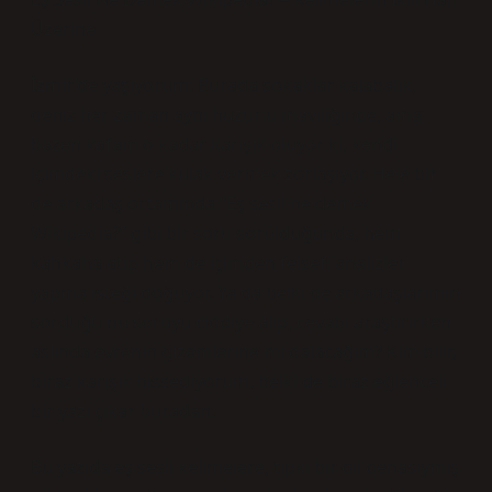
Üzerine
İzmir’de yaşıyorum. Burada sokaklar kalabalık,
deniz her zaman aynı huzurlu maviliğinde, ama
bazen kafam o kadar karışık oluyor ki, kendi
içimdeki seslere kulak vermek zorlaşıyor. Hele bir
de arkadaş ortamında “Eş sesli ne demek
Wikipedia?” gibi bir soru sorulduğunda, hem
kahkaha atıp hem de içimden felsefi analizler
yapma isteği doğuyor. Ya da belki de arkadaşlarımın
sorduğu bu soruyu ciddiye alıp, cevabı araştırırken
aslında evrenin gizemlerine mi dalacağım? Kim bilir,
biraz karışık hissediyorum, belki de biraz eğlenceli
bir yazı çıkar buradan.
Bu yazıda eş sesli kelimelere, tıpkı bir dil dehasıymış