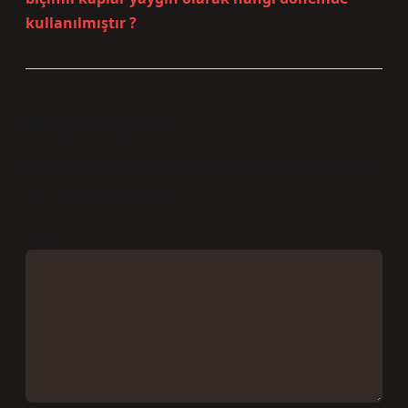
kullanılmıştır ?
Bir yanıt yazın
E-posta adresiniz yayınlanmayacak.
Gerekli alanlar
*
ile işaretlenmişlerdir
Yorum