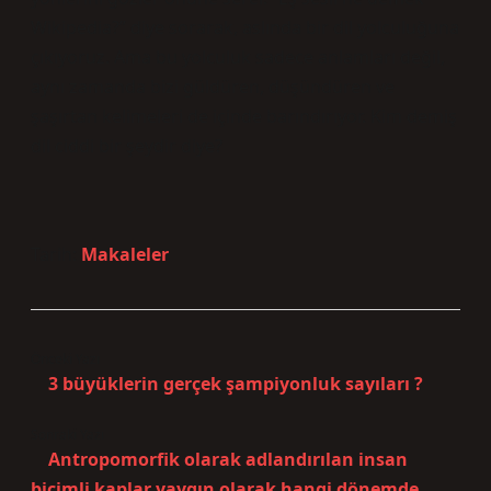
Wikipedia?” diye sorarak, aslında bir dil yolculuğuna
çıkıyoruz. Ama bu yolculuk sadece anlamları değil,
aynı zamanda bizi güldüren, düşündüren ve
şaşırtan kelimeleri de içinde barındırıyor. Kim demiş
dil ciddi bir şeydir diye?
Tarih:
Makaleler
Önceki Yazı
3 büyüklerin gerçek şampiyonluk sayıları ?
Sonraki Yazı
Antropomorfik olarak adlandırılan insan
biçimli kaplar yaygın olarak hangi dönemde