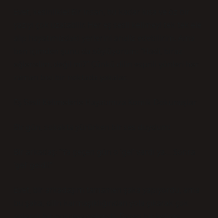
Evet, kesinlikle! Bir insan, bu kadar kısa ve öz bir
yazıyı çok uzatabilir. Her eş sesli kelimeyi tek tek ele
alıp hayatımızdaki yerlerini analiz edebilirim. Ama
ben içimden şunu da söylüyorum: “Hadi, biraz
eğlenelim, değil mi?” Çünkü dilin esprili yönleri her
zaman bizi bir noktada yakalar.
Eş Sesli Kelimelerle Hayatımıza Komik Dokunuşlar
Bir gün, sokakta yürürken bir ses duydum:
Bir arkadaş: “Ya geçen gün o ‘gel’ vardı ya… Sonra
‘gel’ geldi!”
Evet, bir arkadaşım tamamen şaka yapıyordu, ama
bu şaka, dilin karmaşıklığından yola çıkarak çok
anlamlı bir noktaya gelmişti. Bazen bir kelime