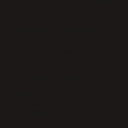
sadece “gel” olmakla kalmaz; aynı zamanda bizi bir
anlamda başka bir yere götürür.
Evet, bu yazı böyle bir yazı. İçinde eş sesli kelimeler,
mizah, ve dilin ince oyunları var. Ne zaman “Eş sesli
ne demek Wikipedia?” sorusuyla karşılaşsak,
aslında biraz daha derin düşünmemiz gerektiğini
hatırlamalıyız. Çünkü dil sadece bir iletişim aracı
değil; aynı zamanda hayatımızı biraz daha eğlenceli
ve renkli hale getiren bir oyun alanıdır.
Sonuç: Dilin İkili Doğası
Sonuçta, dilin içinde sürekli karşılaştığımız bu eş
sesli kelimeler, hem hayatın karmaşık yapısının birer
yansımasıdır hem de gündelik hayatın komik
yönlerini gözler önüne serer. “Eş sesli ne demek