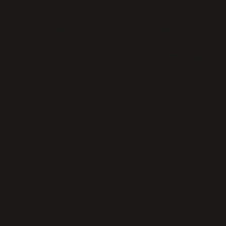
Perspektif
Bir gün kafamda dönüp duran düşünceler arasında
kaybolmuşken, bir arkadaşım geldi ve “Eş sesli ne
demek Wikipedia?” diye sordu. Soruyu ciddiye alıp,
hemen bir cevap vermek istedim ama önce durup
düşündüm. “Wikipedia mı?” dedim. Hani normalde
herkesin her soruya direkt Wikipedia’dan yanıt
bulduğu bir dönemdeyiz ya…
Ve sonra…
Evet, Kafamdaki Diyalog
Ben: “Eş sesli kelimeler, aynı şekilde okunup, farklı
anlamlar taşıyan kelimelerdir. Mesela ‘yaz’ fiil, ‘yaz’
meyve veya mevsim olarak kullanılabilir. Gibi…”