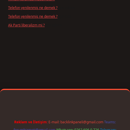
Telefon yenilenmiş ne demek ?
için
admin
Telefon yenilenmiş ne demek ?
için
Can
Ak Parti liberalizm mi ?
için
admin
bet giriş
Reklam ve İletişim:
E-mail:
backlinkpaneli@gmail.com
Teams:
forumhizmeti@gmail.com
Whatsapp: 0262 606 0 726
Telegram: