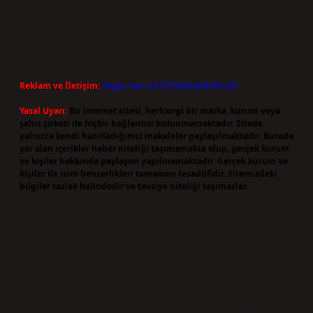
Reklam ve İletişim:
Skype: live:.cid.575569c608265c69
Yasal Uyarı:
Bu internet sitesi, herhangi bir marka, kurum veya
şahıs şirketi ile hiçbir bağlantısı bulunmamaktadır. Sitede
yalnızca kendi hazırladığımız makaleler paylaşılmaktadır. Burada
yer alan içerikler haber niteliği taşımamakta olup, gerçek kurum
ve kişiler hakkında paylaşım yapılmamaktadır. Gerçek kurum ve
kişiler ile isim benzerlikleri tamamen tesadüfidir. Sitemizdeki
bilgiler taslak halindedir ve tavsiye niteliği taşımazlar.
Sitemiz, 5651 Sayılı Kanun gereğince Bilgi Teknolojileri ve İletişim
Kurumu (BTK) tarafından onaylanmış bir Yer Sağlayıcı olarak hizmet
vermektedir. Bu nedenle, sitedeki içerikleri proaktif olarak denetleme
veya araştırma yükümlülüğümüz bulunmamaktadır. Ancak, üyelerimiz
yazdıkları içeriklerin sorumluluğunu taşımakta olup, siteye üye olarak
bu sorumluluğu kabul etmiş sayılırlar.
Hukuka ve yasal düzenlemelere aykırı olduğunu düşündüğünüz
içerikleri,
backlinkpanelicomtr@gmail.com
adresine bildirmeniz