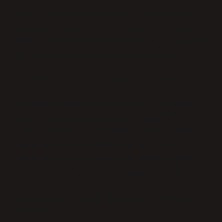
Hadi, bu sefer konuyu biraz daha mizahi bir yere
taşıyalım. Eş sesli kelimeler, aslında bizi sürekli birer
“dil deneyi” gibi test ediyorlar. Bunu fark ettiğimizde
ise, işin içinde mizah bulmamız kaçınılmaz.
Eş Sesli Kelimeler: Dilin Gizli Komedyenleri
Bazen dilin kendisi tam anlamıyla komik olabilir.
Mesela “gel” ve “gel” kelimeleri, o kadar farklı
anlamlara gelebilir ki. Birincisi fiil olarak gelirken,
diğeri “beyaz ve tüylü dostumuz” anlamında
kullanılabilir. Herkesin kafasında farklı bir hayvan
karakteri doğar. İşte, dil böyle garip bir şeydir.
Bir gün yine arkadaşlarımla buluşmuştuk ve şunları
konuştuk: