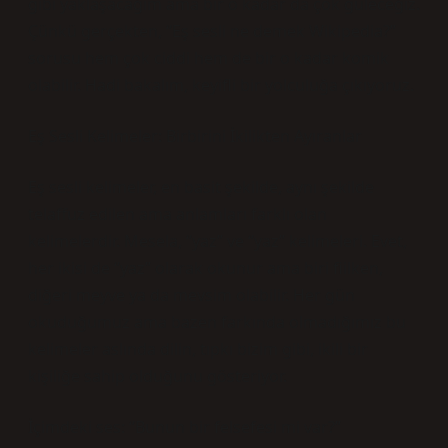
gibi yaklaşacağım ama bir o kadar da çok güleceğiz.
Çünkü gerçekten, “Eş sesli ne demek Wikipedia?”
sorusu hem çok ciddi hem de bir o kadar komik
olabilir. Hadi bakalım, keyifli bir yolculuğa çıkıyoruz.
Eş Sesli Kelimeler: Birbirini İkilikten Ayıranlar
Eş sesli kelimeler, en basit şekilde, aynı şekilde
telaffuz edilen ama anlamları farklı olan
kelimelerdir. Mesela, “yaz” ve “yaz” kelimeleri. Evet,
her ikisi de “yaz” olarak okunur ama biri fiilken,
diğeri meyve ya da mevsim olabilir. Her gün
okuduğumuz ama bazen farkında olmadığımız bu
kelimeler aslında dilin, tıpkı bizim gibi, ikili bir
kişiliğe sahip olduğunu gösteriyor.
İçimdeki ses: “Bunun bir felsefesi mi var?”