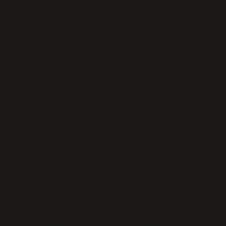
Ben: “Bir ‘gel’ var, hiç gelmez, bir de ‘gel’ var, hemen
gelir!”
Arkadaşım: “O ne demek şimdi, gelince mi geldiği
belli oluyor?”
Ben: “Evet, işte tam bu noktada, eş sesli kelimeler
her zaman oyun yapar!”
Bu muhabbet bir anda çevremdeki herkesi
güldürdü. Yani, bazen dilin zenginliği ve
karmaşıklığı, hiç fark etmediğimiz mizahi bir yol
açabiliyor.
Wikipedia’dan Eş Sesli Kelimelere Bakış
Wikipedia’da, eş sesli kelimeler genellikle birbirine