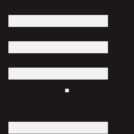
İsim*
E-Posta*
Web Sitesi
Daha sonraki yorumlarımda kullanılması için adım, e-posta adresim ve
site adresim bu tarayıcıya kaydedilsin.
5 + 3 kaçtır?
*