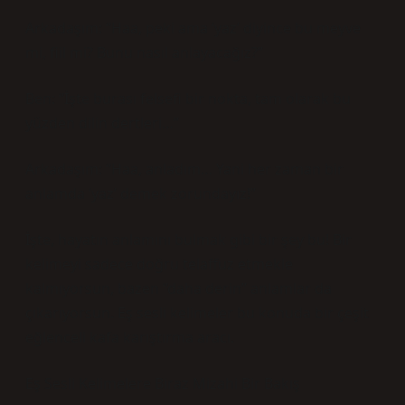
Arkadaşım: “Haa, peki ama ‘yaz’ diyince bu meyve
mi, fiil mi? Bunu nasıl anlayacağız?”
Ben: “İşte burası felsefi bir nokta, tam olarak bu
yüzden dilin dertleri…”
Arkadaşım: “Haa, anladım… Yani her zaman bir
anlamda ‘yaz’ demek zorundayız!”
İşte, hayatın anlamını bulmak gibi bir şey bu! Bir
kelimeyi sadece doğru telaffuz etmekle
kalmıyorsun, bazen “daha derin” anlamlar da
çıkarıyorsun. Eş sesli kelimeler bu konuda bir çeşit
eğlenceli kafa karıştırma aracı.
Eş Sesli Kelimelere Biraz Mizahi Bir Bakış