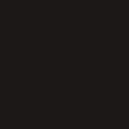
benzer telaffuza sahip ama farklı yazımları ve
anlamları olan kelimeler olarak açıklanır. Yani, ne
zaman dilin içine adım atsak, bu kelimeler sanki
birer küçük kapalı alanın sırrıymış gibi karşımıza
çıkar. “Eş sesli ne demek Wikipedia?” diye sormak,
aslında dilin “neden her şeyi çift anlamda
düşündüğünü” anlamakla ilgilidir.
Wikipedia’nın sade ve açıklayıcı dilinde, bu kelimeler
tüm anlamlarıyla net bir şekilde ifade edilir. Ama
bence eş sesli kelimeler tam olarak böyle basit
açıklamalarla çözülebilecek şeyler değil. Çünkü her
kelimenin iki yüzü vardır, her kelimenin farklı bir
bağlamda çok farklı anlamları olabilir.
İç Sesim: “Bunu daha da uzatabilirim, değil mi?”