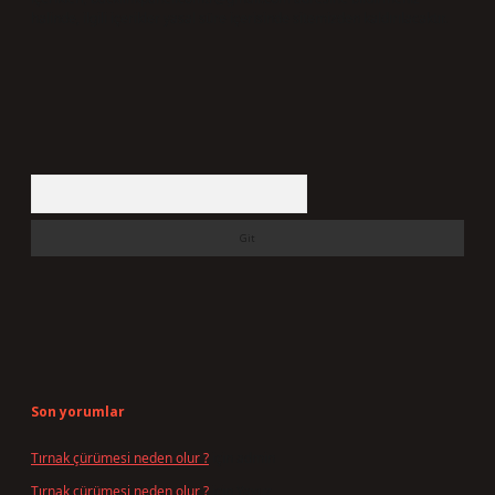
halinde, ilgili içerikler yasal süre içerisinde sitemizden kaldırılacaktır.
Arama
Son yorumlar
Tırnak çürümesi neden olur ?
için
admin
Tırnak çürümesi neden olur ?
için
Yavuz