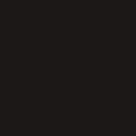
Gerçekten, kimse fark etmiyor belki ama her eş
sesli kelime aslında birer paralel evren. Eğer yazma
kelimesi bir fiil, diğer yazma kelimesi meyve
olmasaydı, yazıyı nasıl yazardık? Düşünsene,
yazmak fiilinin varlığı olmasaydı, yazmak fiilini
kullanarak yazma işlemini yapamazdık. Aksi
takdirde hayat, sadece mango, erik ve diğer yaz
meyvelerini yazma halleriyle dolardı.
“Bu kelimelerle ne kadar derinlemesine
düşünebilirsin?” diyecek olursanız, soruya
gerçekten bilimsel bir bakış açısıyla yanıt vermek
isterdim ama ben öyle biri değilim. Gelin, hadi daha
komik ve basit bir açıdan bakalım.
Günlük Hayattan Eş Sesli Anlamlar: İki Farklı