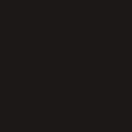
bağların güçlenmesine ve toplumsal değerlerin
içselleştirilmesine katkı sağlar. Psikolojik olarak, bu
tür kolektif deneyimler, toplumsal kimlik ve aidiyet
duygusunun inşasında kritik bir rol oynar.
Sonuç: İçsel Dünyamızda Ateşin Yeri
Eski takvimde geçen “Kanun-ı Evvel” ve “Kanun-ı
Sâni” gibi ay adlarında yer alan ateş ocağı kavramı,
zamanla farklı anlamlar kazanmış ve psikolojik
anlamda derin izler bırakmıştır. Ateş ocağı, sadece
fiziksel bir sıcaklık kaynağı değil, aynı zamanda
güven, koruma ve sosyal bağların güçlendiği bir
semboldür. Bu kavram, bireylerin içsel dünyasında
güven arayışı, yalnızlıkla baş etme ve toplumsal
dayanışmanın önemini yansıtır.