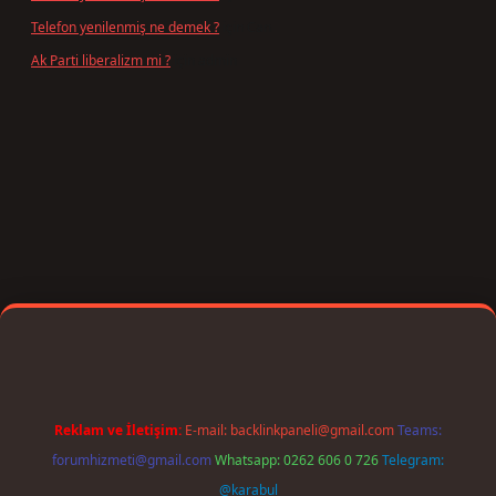
Telefon yenilenmiş ne demek ?
için
Can
Ak Parti liberalizm mi ?
için
admin
iriş
Reklam ve İletişim:
E-mail:
backlinkpaneli@gmail.com
Teams:
forumhizmeti@gmail.com
Whatsapp: 0262 606 0 726
Telegram:
@karabul