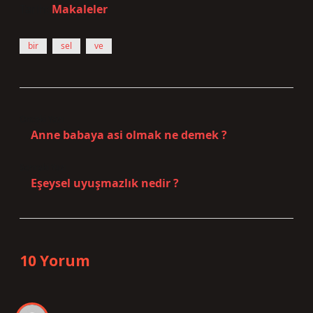
Tarih:
Makaleler
bir
sel
ve
Önceki Yazı
Anne babaya asi olmak ne demek ?
Sonraki Yazı
Eşeysel uyuşmazlık nedir ?
10 Yorum