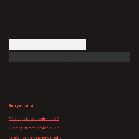
Arama
Son yorumlar
Tırnak çürümesi neden olur ?
için
admin
Tırnak çürümesi neden olur ?
için
Yavuz
Telefon yenilenmiş ne demek ?
için
admin