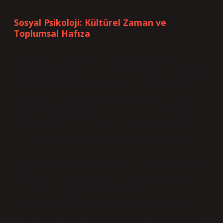
Sosyal Psikoloji: Kültürel Zaman ve
Toplumsal Hafıza
Sosyal psikoloji, bireylerin toplumsal bağlamda
nasıl etkileşime girdiğini ve zamanla nasıl bir arada
yaşadıklarını inceler. Eski takvimde yer alan ay
adları, özellikle toplumsal hafızada iz bırakan,
nesilden nesile aktarılan bir anlam taşır. “Kanun-ı
Evvel” gibi kavramlar, sadece bireylerin değil,
toplumun ortak bilinçaltında da bir yer edinir.
Ateş ocağı, aynı zamanda eski toplumların kültürel
belleğinde önemli bir yer tutar. Ateşin çevresinde
toplanmak, insanların geçmişteki ritüel ve sosyal
etkinliklerini, toplumsal dayanışmayı ve birlikte
olmanın gücünü simgeler. Bu tür semboller, sosyal