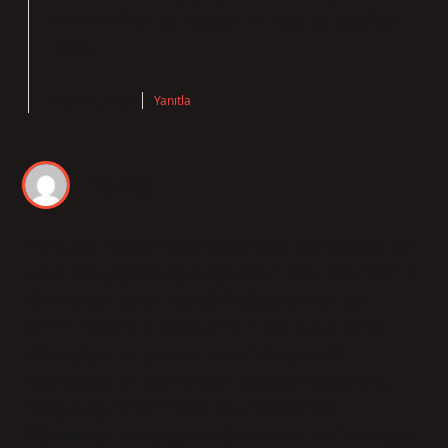
temeller
üzerine inşa etmemi sağladı ve
güven
verdi
.
Ocak 21, 2026
Yanıtla
Yiğitbaş
Eski takvimde yer alan kânunusani kânunuevvel ay
adlarında geçen ateş ocağı anlamındaki söz nedir ?
üzerine yazılanlar hoş görünüyor, yine de bazı
yerler kısa geçilmiş gibi. Benim bakış açım biraz
daha şöyle ilerliyor: Eski takvimde yer alan
kânunusani ve kânunuevvel ay adlarında geçen,
“ateş ocağı” anlamındaki söz, “kānūn”dur .
Kânunusani, Ocak ayını; kânunuevvel ise Aralık ayını