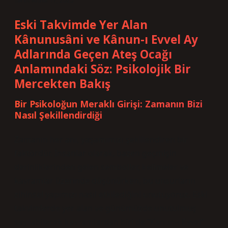
Tarih: Aralık 17, 2025
Eski Takvimde Yer Alan
Kânunusâni ve Kânun-ı Evvel Ay
Adlarında Geçen Ateş Ocağı
Anlamındaki Söz: Psikolojik Bir
Mercekten Bakış
Bir Psikoloğun Meraklı Girişi: Zamanın Bizi
Nasıl Şekillendirdiği
Zamanın her anı, yaşamımızı şekillendiren bir
faktördür. İnsanlar olarak, bazen geçmişin
derinliklerinden gelen semboller, kelimeler ve
kavramlar üzerinde düşünürken, bu unsurların
zihinsel yapımızı nasıl etkilediğini unutuyoruz. Eski
takvimlerde yer alan ve günümüzde unutulmuş
sayılabilecek kavramlardan biri de “Kanun‑ı Evvel”