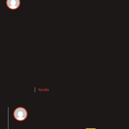
Ilgaz
Eski takvimde yer alan kânunusani kânunuevvel ay
adlarında geçen ateş ocağı anlamındaki söz nedir ?
açıklamalarının başlangıcı yeterli, yalnız hız biraz
düşük kalmış. Günlük hayatta bunun karşılığı şöyle
çıkıyor: Eski takvimde yer alan kânunusani ve
kânunuevvel ay adlarında geçen, “ateş ocağı”
anlamındaki söz, “kānūn”dur . Kânunusani, Ocak
ayını; kânunuevvel ise Aralık ayını ifade eder.
Aralık 21, 2025
Yanıtla
admin