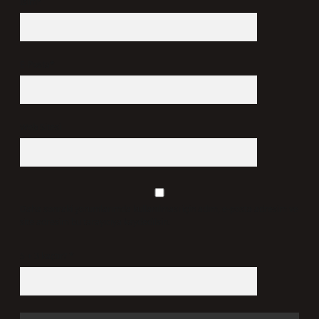
İsim*
E-Posta*
Web Sitesi
Daha sonraki yorumlarımda kullanılması için adım, e-posta adresim ve
site adresim bu tarayıcıya kaydedilsin.
5 + 3 kaçtır?
*