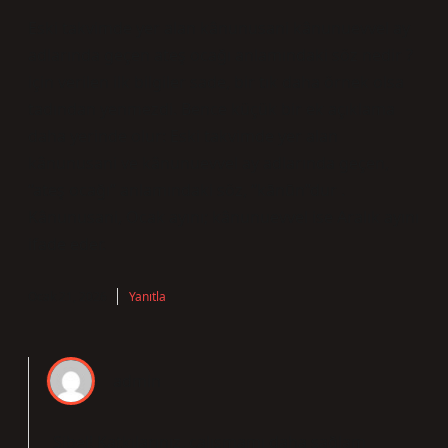
Eski takvimde yer alan kânunusani kânunuevvel ay
adlarında geçen ateş ocağı anlamındaki söz nedir ?
için verilen ilk bilgiler sade, bir tık daha örnek olsa
tadından yenmezdi. Bence küçük bir ek açıklama
daha yerinde olur: Eski takvimde yer alan
kânunusani ve kânunuevvel ay adlarında geçen,
“ateş ocağı” anlamındaki söz, “kānūn”dur .
Kânunusani, Ocak ayını; kânunuevvel ise Aralık ayını
ifade eder.
Ocak 21, 2026
Yanıtla
admin
Sibel! Katkılarınız, çalışmamı daha
sağlam