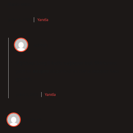
ifade eder.
Şubat 6, 2026
Yanıtla
admin
Yiğitbaş! Sevgili katkı sağlayan kişi, fikirleriniz
yazının
akışını
düzenledi ve daha
anlaşılır
hale
getirdi.
Şubat 6, 2026
Yanıtla
Volkan