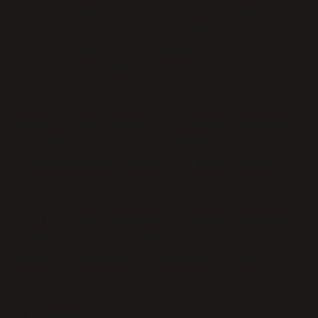
belirsizlik duygularını tetikleyebilir. Ancak, aynı
zamanda, sıcak bir ateşin etrafında toplanan
insanlar, birbirleriyle sosyal bağlar kurarak
yalnızlıklarını yenebilir.
“Kanun-ı Evvel”in işaret ettiği zaman diliminde yer
alan ateş ocağı sembolü, bir arada olma, paylaşma
ve aidiyet hissinin psikolojik temellerini atar. Kışın
soğuk günlerinde insanlar, hem fiziksel hem de
duygusal olarak birbirine daha yakın olma ihtiyacı
hisseder. Ateşin sıcaklığı, yalnızca bedensel bir
rahatlama değil, duygusal bir güvenlik duygusu da
sağlar. Yani, ateş ocağı sadece bir sıcaklık kaynağı
değil, aynı zamanda bir psikolojik dayanışma,
toplumsal bağların güçlendiği, insanların
kendilerini güvende ve huzurlu hissettikleri bir
mecra haline gelir.