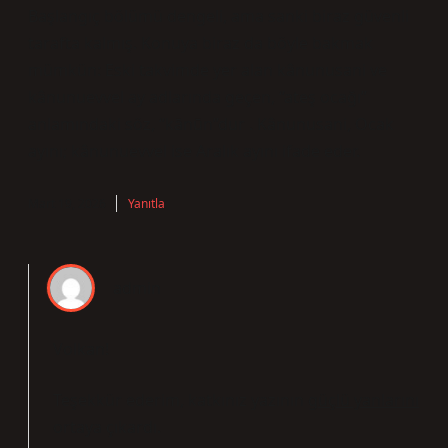
Başlangıç bölümü dengeli, ama sanki biraz güvenli
tarafta kalmış. Konuya biraz da böyle bakmak
mümkün: Eski takvimde yer alan kânunusani ve
kânunuevvel ay adlarında geçen, “ateş ocağı”
anlamındaki söz, “kānūn”dur . Kânunusani, Ocak
ayını; kânunuevvel ise Aralık ayını ifade eder.
Mart 19, 2026
Yanıtla
admin
Volkan!
Teşekkür ederim, katkınız yazının
güçlü yanlarını
ortaya çıkardı.