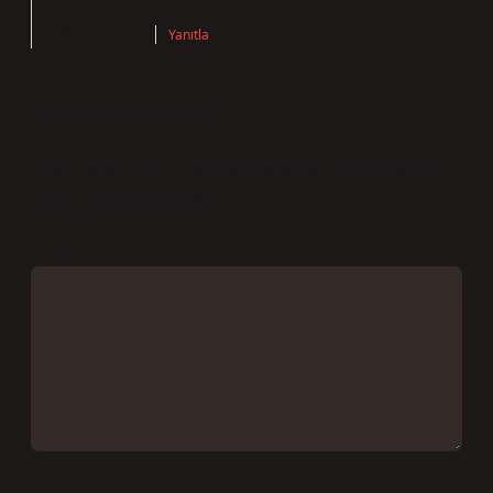
Mart 19, 2026
Yanıtla
Bir yanıt yazın
E-posta adresiniz yayınlanmayacak.
Gerekli alanlar
*
ile işaretlenmişlerdir
Yorum