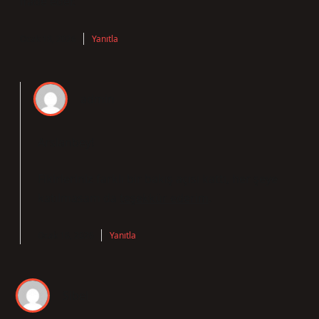
ifade eder.
Ocak 18, 2026
Yanıtla
admin
Arslanbey!
Fikirleriniz farklı bir bakış açısı kattı, her şeye
katılmasam da
teşekkür ederim
.
Ocak 18, 2026
Yanıtla
Sibel