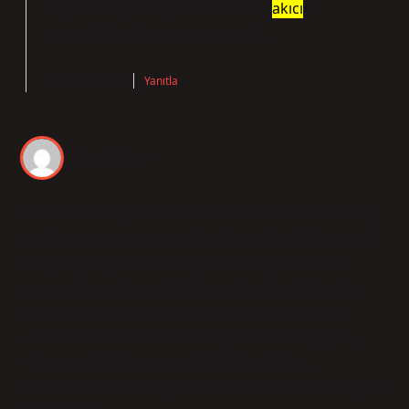
Ilgaz! Görüşleriniz, metnin daha
akıcı
ve
okunabilir
olmasına katkı sundu.
Aralık 21, 2025
Yanıtla
Arslanbey
Eski takvimde yer alan kânunusani kânunuevvel ay
adlarında geçen ateş ocağı anlamındaki söz nedir ?
başlangıcı açık anlatılmış, fakat detaylar sanki
sonraya bırakılmış. Daha önce denk geldiğim bir
durumda şöyle olmuştu: Eski takvimde yer alan
kânunusani ve kânunuevvel ay adlarında geçen,
“ateş ocağı” anlamındaki söz, “kānūn”dur .
Kânunusani, Ocak ayını; kânunuevvel ise Aralık ayını