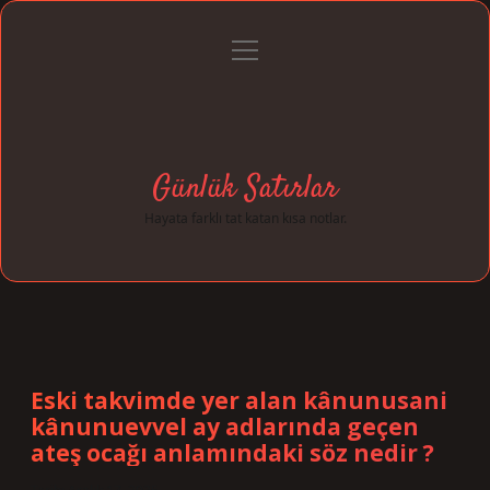
menüyü
Anasayfa
Gizlilik Politikası
Yasal Uyarı
aç
Hakkımızda
Günlük Satırlar
Hayata farklı tat katan kısa notlar.
Eski takvimde yer alan kânunusani
kânunuevvel ay adlarında geçen
ateş ocağı anlamındaki söz nedir ?