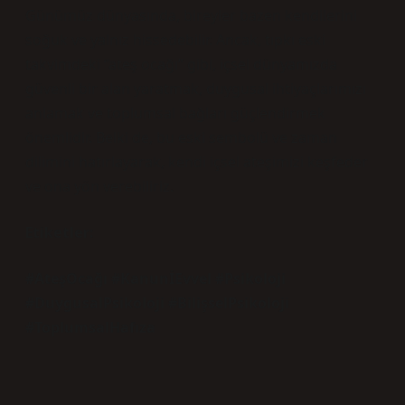
Günümüz dünyasında, bireyler bazen kendilerini
soğuk ve yalnız hissedebilir. Ancak, tıpkı eski
takvimdeki “ateş ocağı” gibi, içsel dünyamızda
güvenli bir alan yaratmak, duygusal ihtiyaçlarımızı
anlamak ve toplumsal bağları güçlendirmek
önemlidir. Belki de, bu eski sembolü ve zaman
dilimini hatırlayarak, kendi içsel ateşimizi keşfeder
ve ona yön verebiliriz.
Etiketler:
#AteşOcağı
#KanunİEvvel
#Psikoloji
#DuygusalPsikoloji
#BilişselPsikoloji
#ToplumsalHafıza