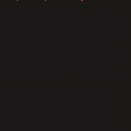
Bilişsel psikoloji, insanların düşünme, öğrenme ve
hatırlama süreçlerini anlamaya yönelik bir alandır.
Zaman algısı, bilişsel işleyişin temel unsurlarından
biridir. Eski takvimdeki “Kanun-ı Evvel” ve “Kanun-ı
Sâni” gibi terimler, insanların yıllık döngülerdeki
zaman kavramını nasıl işlediklerini gösteren önemli
izler bırakır. Zamanın bir parçası olarak yer alan bu
ay adları, mevsimsel değişimlerin bilinçli ve
bilinçdışı düzeyde nasıl hissedildiğini şekillendirir.
“Kanun-ı Evvel” ve “Kanun-ı Sâni” ayları, Aralık ve
Ocak aylarını simgeler. Bu aylar, kışın soğuk ve
karanlık günlerini, ateşin ve ısınmanın önem
kazandığı, yaşamın zorlu olduğu zamanları
hatırlatır. İnsanlar, zaman içinde mevsimsel
değişimlere ve yılın sonuna doğru yaklaşırken, bu