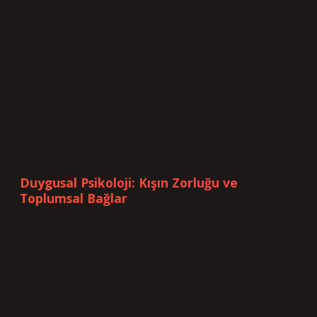
dönemin getirdiği duygusal yükleri bilince
çıkartırlar. Kışın ateşin yeri, yalnızca bir sıcaklık
kaynağı değil, aynı zamanda bireylerin içsel
dünyalarında “korunaklı” bir alan arayışını simgeler.
Bilişsel olarak, “ateş ocağı” fikri, güvenlik, koruma
ve içsel huzurun sağlandığı bir alan olarak yerleşir.
Bu, insanların geçmişteki yaşam deneyimleriyle
ilişkilendirdiği bir tür psikolojik kaçış olabilir.
Duygusal Psikoloji: Kışın Zorluğu ve
Toplumsal Bağlar
Duygusal psikoloji, bireylerin duygu durumlarını ve
duygusal tepkilerini inceler. Kış aylarının, özellikle
“Kanun-ı Evvel” gibi dönemlerde insanların içsel
dünyalarında uyandırdığı duygular son derece
güçlüdür. Kış, soğuk ve karanlık, bazen yalnızlık ve