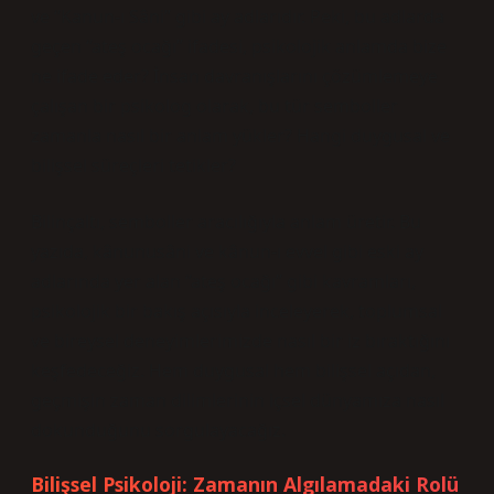
ve “Kanun‑ı Sâni” gibi ay adlarıdır. Peki, bu adlarda
geçen “ateş ocağı” ifadesi, psikolojik anlamda bize
ne ifade eder? İnsan davranışlarını çözümlemeye
çalışan bir psikolog olarak, bu tür semboller
zamanla nasıl bir anlam yükler? Hangi duygusal ve
bilişsel süreçleri tetikler?
Bilinçaltı, semboller aracılığıyla anlam üretir. Bu
yazıda, kânunusâni ve kânun-ı evvel gibi eski ay
adlarında yer alan “ateş ocağı” gibi kavramları,
psikolojik bir bakış açısıyla inceleyerek, toplumsal
ve bireysel deneyimlerimizde nasıl bir iz bıraktığını
keşfedeceğiz. Hem duygusal hem bilişsel açıdan,
geçmişin zaman dilimlerinin içsel dünyamıza nasıl
dokunduğunu sorgulayacağız.
Bilişsel Psikoloji: Zamanın Algılamadaki Rolü