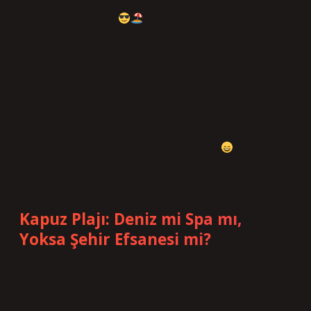
ve Mizahi Kılavuzu
Deniz tatili dendi mi akla ilk gelen şeyler bellidir:
Güneş kremi, selfie çubuğu, ve elbette “temiz mi
acaba?” diye sorulan plaj araştırmaları. Eğer sen de
şu an Kapuz Plajı hakkında Google’a “temiz mi,
girilir mi, mikrop kapar mıyım?” diye yazdıysan,
rahatla. Çünkü bu yazı tam sana göre!
—
Kapuz Plajı: Deniz mi Spa mı,
Yoksa Şehir Efsanesi mi?
Hadi dürüst olalım… Hepimiz plaja giderken iki
farklı kişiye dönüşüyoruz.