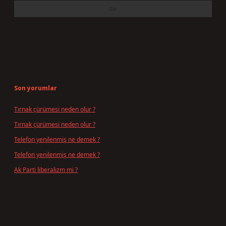
Son yorumlar
Tırnak çürümesi neden olur ?
için
admin
Tırnak çürümesi neden olur ?
için
Yavuz
Telefon yenilenmiş ne demek ?
için
admin
Telefon yenilenmiş ne demek ?
için
Can
Ak Parti liberalizm mi ?
için
admin