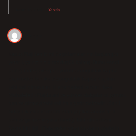
Kasım 18, 2025
Yanıtla
Cengiz
Kapuz Plajı temiz mi ? açıklamalarının başlangıcı
yeterli, yalnız hız biraz düşük kalmış. Bunu kendi
pratiğimde şöyle görüyorum: Zonguldak Kapuz
plajı neden tehlikeli? Zonguldak Kapuz Plajı’nın
tehlikeli olmasının iki ana nedeni vardır: Hava
Muhalefeti : Plajda ani ve yüksek dalgalar oluşması,
denize girmeyi tehlikeli hale getirmektedir . Sahil
Güvenlik ekipleri tarafından yapılan anonslarla
denize girmenin yasaklandığı bildirilmektedir .
Çevre Kirliliği : Plaja gelen vatandaşların çöplerini