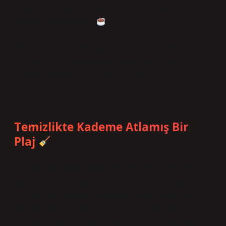
Plajda küçük kafeteryalar var, kahveni alıp gün
batımını izleyebilirsin
Yani Kapuz, hem “doğayla iç içe huzur” isteyenler
için, hem de “arkadaşlarla sabah girip akşam
çıkalım” diyenler için biçilmiş kaftan.
—
Temizlikte Kademe Atlamış Bir
Plaj
Eskiden bazı şehir plajlarında “temizlik” kelimesi
yalnızca belediye panolarında kalırdı ama Kapuz
Plajı bu algıyı yıkmış durumda. Günde birkaç kez
temizlik ekipleri sahili tarıyor, çöpler düzenli
toplanıyor ve çevre düzenlemesi sürekli yenileniyor.