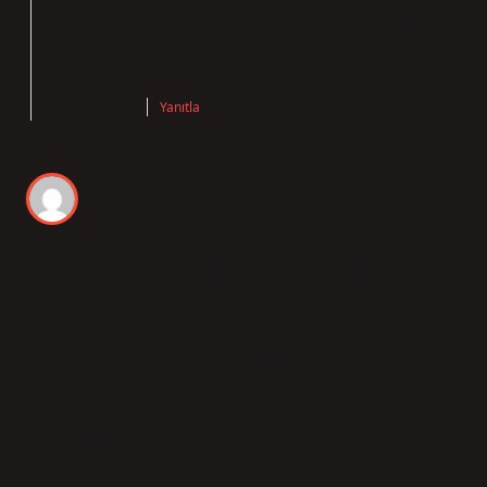
Kısa! Her noktasına katılmasam da yorumlarınız
için
teşekkür ederim
.
Ocak 9, 2026
Yanıtla
Gökyüzü
İlk satırlar gayet anlaşılır, yalnız tempo biraz
düşüktü. Küçük bir hatırlatma yapmak isterim:
Kapuzbaşı’nda çardak var mı? Kapuzbaşı
Şelalesi’nde tahta çardaklar piknik alanları ve
dinlenme yerleri olarak bulunmaktadır. Şelalenin
çevresinde, suyun huzur veren sesi eşliğinde vakit
geçirebileceğiniz bungalov evler de mevcuttur.
Kapuzbaşı şelalesi ne zaman açılıyor? Kapuzbaşı