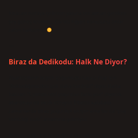
Kısacası buraya gelirken yanına tek alman gereken
şey güneş kremin… Çünkü hijyen konusunu onlar
zaten halletmiş.
—
Biraz da Dedikodu: Halk Ne Diyor?
Ziyaretçilerin büyük çoğunluğu Kapuz Plajı için
“Beklediğimizden çok daha temizdi!” diyor. Hatta
bazıları “5 yıldızlı otel plajından farkı yok” diyerek
abartmayı da eksik etmiyor. Elbette kalabalık
zamanlarda biraz yoğunluk oluyor ama bu da “plaj
temizliği kötü” anlamına gelmiyor.
Aksine, çoğu kişi bu yoğunluğa rağmen su