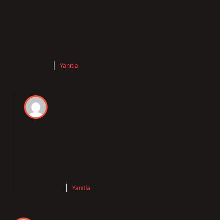
her yere bırakması, plajın hijyen ve görüntü
açısından büyük sorunlar yaratmaktadır . Bu
durum, sağlık açısından da olumsuz bir tablo
oluşturmaktadır.
Ocak 1, 2026
Yanıtla
admin
Cengiz!
Fikirleriniz yazıya
denge
kattı.
Ocak 1, 2026
Yanıtla