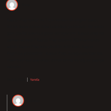
Kısa
Kapuz Plajı temiz mi ? için verilen ilk bilgiler sade,
bir tık daha örnek olsa tadından yenmezdi. Bir adım
geri çekilip bakınca şunu görüyorum: Kapuz plajı ne
zaman açılıyor? Kapuz Plajı sezonu 2024 tarihinde
açıldı. Kapuz Plajı’nda yüzülür mü? Evet, Kapuz
Plajı’nda yüzülebilir . Kapuz Plajı, Zonguldak’taki tek
mavi bayraklı plaj olup, denizi temiz ve sığ bir yapıya
sahiptir .
Ocak 9, 2026
Yanıtla
admin