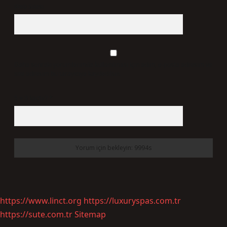
Web Sitesi
Daha sonraki yorumlarımda kullanılması için adım, e-posta adresim ve
site adresim bu tarayıcıya kaydedilsin.
5 + 3 kaçtır?
*
https://www.linct.org
https://luxuryspas.com.tr
https://sute.com.tr
Sitemap