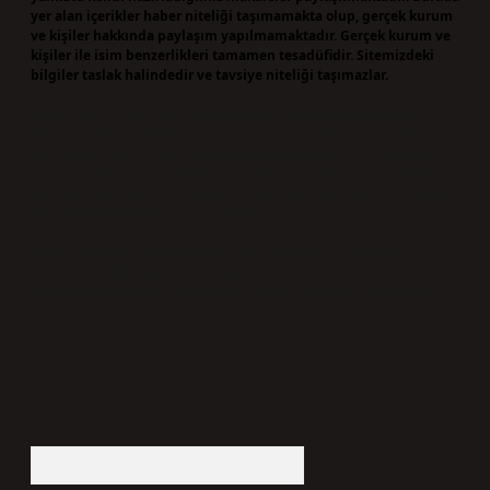
yer alan içerikler haber niteliği taşımamakta olup, gerçek kurum
ve kişiler hakkında paylaşım yapılmamaktadır. Gerçek kurum ve
kişiler ile isim benzerlikleri tamamen tesadüfidir. Sitemizdeki
bilgiler taslak halindedir ve tavsiye niteliği taşımazlar.
Sitemiz, 5651 Sayılı Kanun gereğince Bilgi Teknolojileri ve İletişim
Kurumu (BTK) tarafından onaylanmış bir Yer Sağlayıcı olarak hizmet
vermektedir. Bu nedenle, sitedeki içerikleri proaktif olarak denetleme
veya araştırma yükümlülüğümüz bulunmamaktadır. Ancak, üyelerimiz
yazdıkları içeriklerin sorumluluğunu taşımakta olup, siteye üye olarak
bu sorumluluğu kabul etmiş sayılırlar.
Hukuka ve yasal düzenlemelere aykırı olduğunu düşündüğünüz
içerikleri,
backlinkpanelicomtr@gmail.com
adresine bildirmeniz
halinde, ilgili içerikler yasal süre içerisinde sitemizden kaldırılacaktır.
Arama