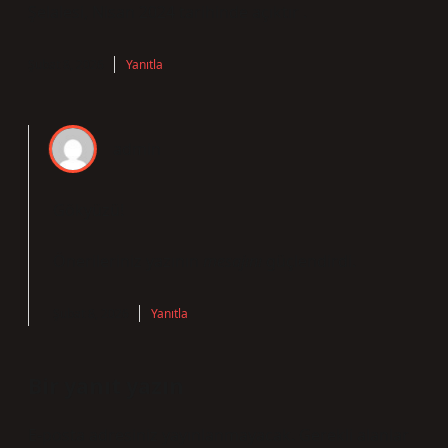
Şelalesi, Nisan 2024 tarihinde açıktır .
Şubat 8, 2026
Yanıtla
admin
Gökyüzü!
Önerileriniz yazının
mesajını
güçlendirdi.
Şubat 8, 2026
Yanıtla
Bir yanıt yazın
E-posta adresiniz yayınlanmayacak.
Gerekli alanlar