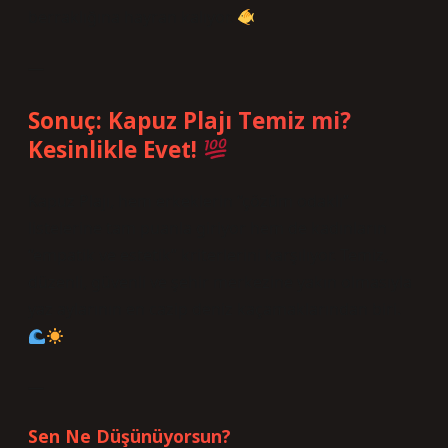
berraklığına hayran kalıyor.
—
Sonuç: Kapuz Plajı Temiz mi?
Kesinlikle Evet!
Kapuz Plajı, hem erkeklerin “çözüm odaklı”
listelerine tam puanla giriyor hem de kadınların
“empatik ve estetik” kriterlerini karşılıyor. Temiz,
düzenli, güvenli ve şehir merkezine yakın olmasıyla
yaz aylarının en cazip deniz kaçamaklarından biri.
—
Sen Ne Düşünüyorsun?