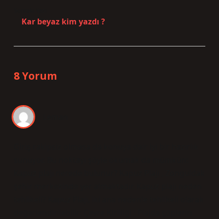
Sonraki Yazı
Kar beyaz kim yazdı ?
8 Yorum
Leman
Giriş rakipsiz olmasa da konuya dair iyi bir hazırlık
sunuyor. Bu noktayı şöyle okumak da mümkün:
Kapuz plajı nerede bulunur? Kapuz Plajı , Zonguldak
şehir merkezinde yer almaktadır. Kapuz plajı neden
tehlikeli? Kapuz Plajı, iki ana nedenle tehlikeli olarak
değerlendirilebilir: Çevre Kirliliği : Plajda çöplerin