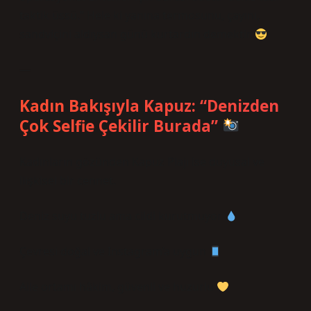
taktik üssü.” Hele ki yanına termosunu, çayını,
sandviçini aldıysan günü kurtardın demektir.
—
Kadın Bakışıyla Kapuz: “Denizden
Çok Selfie Çekilir Burada”
Kadınların gözünden Kapuz Plajı ise duyusal ve
ilişkisel bir cennet.
Deniz suyu tuzlu ama cildi kurutmuyor
Çevresi doğal ve Instagram’a uygun
Aile ortamı hâkim, güvenli ve huzurlu