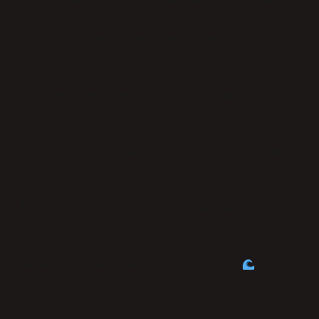
temiz bir denize sahip. “Şehir plajı” deyince aklına
hemen pet şişelerle dans eden dalgalar geliyorsa,
burada o klişe boşa çıkıyor.
Belediye düzenli olarak su analizleri yapıyor ve su
kalitesi genellikle “iyi” ila “çok iyi” aralığında
seyrediyor. Yani öyle mikroskopla bakıp “bu ne
yahu, plankton mu, plastik mi?” diye düşünmene
gerek yok.
Tabii ki sezonun en yoğun zamanlarında biraz
kalabalık olabiliyor ama bu da suyun temizliğini
ciddi şekilde etkilemiyor. Çünkü düzenli temizlik
ekipleri plajı sabah akşam kontrol ediyor.
—