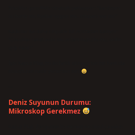
Erkekler genellikle stratejik yaklaşıyor: “Kardeşim
su temiz mi, fiyatlar uygun mu, otopark var mı?”
Kadınlar ise daha empatik bir noktadan bakıyor:
“Çocuklar rahat eder mi, ortam huzurlu mu, selfie
ışığı nasıl?”
İşte Kapuz Plajı, bu iki farklı dünyayı tek bir havluda
buluşturan nadir yerlerden biri.
—
Deniz Suyunun Durumu:
Mikroskop Gerekmez
Kapuz Plajı, Zonguldak’ın merkezine oldukça yakın
ve şehir plajı olmasına rağmen şaşırtıcı derecede