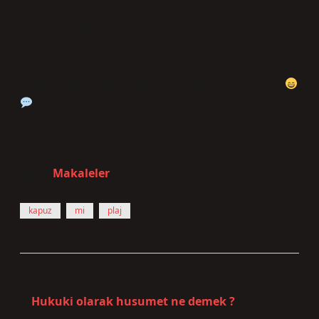
Peki sen Kapuz Plajı’na hiç gittin mi? Denizin
temizliği sence de beklentinin üstünde mi, yoksa
abartılıyor mu? Aşağıya yorumlarını yaz, “Kapuz
dedektifleri kulübü” olarak birlikte karar verelim!
Tarih:
Makaleler
kapuz
mi
plaj
Önceki Yazı
Hukuki olarak husumet ne demek ?