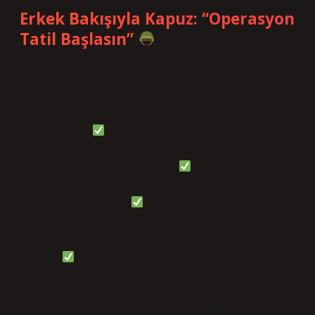
Erkek Bakışıyla Kapuz: “Operasyon
Tatil Başlasın”
Erkek gözüyle bakarsak Kapuz Plajı bir strateji
harikası:
Giriş ücretsiz
Soyunma kabinleri ve duş var
Otopark sorunu yok
Plaj kum gibi değil ama çakıllar ayak masajı etkisi
yapıyor
Yani tam bir “minimum masraf, maksimum keyif”
operasyonu. Erkekler için burası adeta “deniz tatili