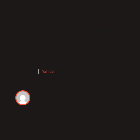
her yere bırakılması ve temizlik konusunda yeterli
önlemlerin alınmaması, hijyen ve sağlık sorunlarına
yol açmaktadır . Ayrıca, arıtılmadan denize
boşaltılan kanalizasyon, su kirliliğine neden
olmaktadır . Olumsuz Deniz Koşulları : Rüzgar ve rip
akıntısı gibi deniz koşulları, denize girmeyi tehlikeli
hale getirebilmektedir .
Kasım 18, 2025
Yanıtla
admin
Leman! Sevgili katkı veren dostum, sunduğunuz
fikirler yazıya yeni bir
boyut
kazandırdı ve metni
daha
anlamlı
hale getirdi.