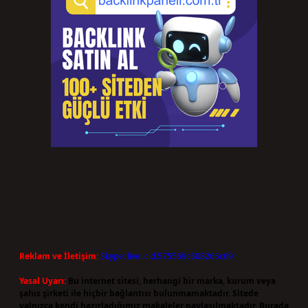
Reklam ve İletişim:
Skype: live:.cid.575569c608265c69
Yasal Uyarı:
Bu internet sitesi, herhangi bir marka, kurum veya
şahıs şirketi ile hiçbir bağlantısı bulunmamaktadır. Sitede
yalnızca kendi hazırladığımız makaleler paylaşılmaktadır. Burada