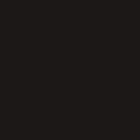
değeri belirler. Fiyat ile sunulan hizmeti kıyaslamak,
bütçenize en uygun seçeneği bulmanıza yardımcı
olacaktır.
Pansiyonlar Gelecekte Nasıl Bir Rol Oynar?
Gelecekte, ekonomik seyahat trendlerinin
artmasıyla birlikte pansiyonların rolü daha da
önemli hale gelebilir. Özellikle sürdürülebilir turizm
anlayışının yaygınlaşması, küçük işletmelerin daha
fazla tercih edilmesini sağlayabilir. Ayrıca
dijitalleşme sayesinde, pansiyonlar da çevrimiçi
platformlar üzerinden daha geniş kitlelere
ulaşabiliyor.
Kısacası, pansiyonlar sadece bir konaklama yeri