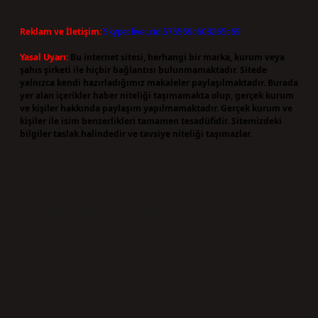
Reklam ve İletişim:
Skype: live:.cid.575569c608265c69
Yasal Uyarı:
Bu internet sitesi, herhangi bir marka, kurum veya
şahıs şirketi ile hiçbir bağlantısı bulunmamaktadır. Sitede
yalnızca kendi hazırladığımız makaleler paylaşılmaktadır. Burada
yer alan içerikler haber niteliği taşımamakta olup, gerçek kurum
ve kişiler hakkında paylaşım yapılmamaktadır. Gerçek kurum ve
kişiler ile isim benzerlikleri tamamen tesadüfidir. Sitemizdeki
bilgiler taslak halindedir ve tavsiye niteliği taşımazlar.
Sitemiz, 5651 Sayılı Kanun gereğince Bilgi Teknolojileri ve İletişim
Kurumu (BTK) tarafından onaylanmış bir Yer Sağlayıcı olarak hizmet
vermektedir. Bu nedenle, sitedeki içerikleri proaktif olarak denetleme
veya araştırma yükümlülüğümüz bulunmamaktadır. Ancak, üyelerimiz
yazdıkları içeriklerin sorumluluğunu taşımakta olup, siteye üye olarak
bu sorumluluğu kabul etmiş sayılırlar.
Hukuka ve yasal düzenlemelere aykırı olduğunu düşündüğünüz
içerikleri,
backlinkpanelicomtr@gmail.com
adresine bildirmeniz
halinde, ilgili içerikler yasal süre içerisinde sitemizden kaldırılacaktır.