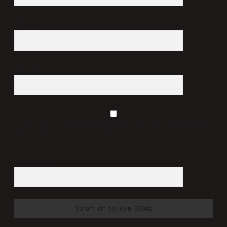
E-Posta*
Web Sitesi
Daha sonraki yorumlarımda kullanılması için adım, e-posta adresim ve
site adresim bu tarayıcıya kaydedilsin.
10 - 4 kaçtır?
*