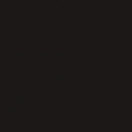
tavsiye edebileceği gezilecek yerler ya da
yenebilecek yöresel yemekler, tatil deneyiminizi
zenginleştirebilir. Yani sadece bir yatak ve banyo
değil, aynı zamanda yerel kültürü de keşfetmiş
olursunuz.
3. Sosyal Bir Ortam Yaratır
Pansiyonlarda genellikle daha fazla etkileşim vardır.
Diğer misafirlerle tanışabilir, farklı yerlerden gelen
insanlarla sohbet edebilirsiniz. Bu, yalnız seyahat
edenler için harika bir fırsat olabilir. Bir otelde
kaybolan kalabalık içinde kaybolurken, bir pansiyon
daha sıcak ve davetkar bir atmosfer yaratır.
Pansiyon Seçerken Nelere Dikkat Edilmelidir?