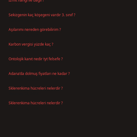
İzmit hangi ile bağlı ?
Temmuz 30, 2026
Sekizgenin kaç köşegeni vardır 3. sınıf ?
Temmuz 25, 2026
Aşılarımı nereden görebilirim ?
Temmuz 25, 2026
Karbon vergisi yüzde kaç ?
Temmuz 24, 2026
Ontolojik kanıt nedir tyt felsefe ?
Temmuz 18, 2026
Adana’da dolmuş fiyatları ne kadar ?
Temmuz 16, 2026
Sklerenkima hücreleri nelerdir ?
Temmuz 14, 2026
Sklerenkima hücreleri nelerdir ?
Temmuz 14, 2026