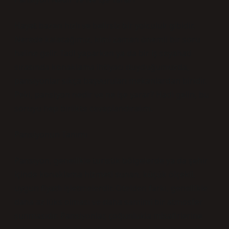
Hayat bazen hızlı ve belirsiz bir yolculuk gibidir.
Nerede kalacağımız, kimi zaman önemli bir soru
haline gelir. Tatil yaparken ya da bir iş seyahati
sırasında konaklama ihtiyacı duyduğumuzda,
pansiyonlar sıkça başvurulan mekanlardan biridir.
Peki, pansiyon nedir ve ne işe yarar? Hadi gelin, bu
soruyu hep birlikte cevaplandıralım.
Pansiyonun Tanımı
Pansiyon, genellikle turistik bölgelerde ya da şehir
içinde konaklama hizmeti sunan, küçük ölçekli,
uygun fiyatlı işletmelerdir. Otelden farkı, genellikle
daha az lüks olması ve daha samimi bir atmosfer
sunmasıdır. Pansiyonlar, çoğunlukla misafirlerine