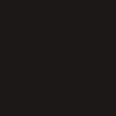
oda ve kahvaltı hizmeti sunar, ancak bazıları sadece
yatak ve odanızı sağlar. Kısacası, temel konaklama
ihtiyaçlarını karşılayabileceğiniz, genellikle aile
işletmeleri olan yerlerdir.
Pansiyonun Temel Özellikleri
Bir pansiyonu diğer konaklama seçeneklerinden
ayıran birkaç temel özelliği vardır:
1. Daha Uygun Fiyat: Otellere kıyasla daha
ekonomik olan pansiyonlar, her bütçeye hitap eder.
Bu yüzden özellikle öğrenciler, gezginler ve düşük
bütçeli seyahat edenler için idealdir.
2. Samimi Ortam: Genelde aile işletmesi olan
pansiyonlar, daha sıcak ve samimi bir ortam sunar.