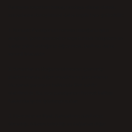
Pansiyon seçerken birkaç noktaya dikkat etmek,
konaklama deneyiminizi daha keyifli hale getirebilir:
1. Konum: Pansiyonun nerede olduğunu iyice
araştırın. Şehir merkezine veya turistik bölgelere ne
kadar yakın olduğunu öğrenmek, tatilinizi daha
verimli kılacaktır.
2. Yorumlar ve Değerlendirmeler: Çevrimiçi
platformlarda, diğer misafirlerin yorumlarını
okuyarak pansiyon hakkında fikir sahibi
olabilirsiniz. Bu, size pansiyonun hizmet kalitesi
hakkında iyi bir gösterge sunar.
3. Hizmetler ve Fiyat: Kahvaltının dahil olup
olmadığı, odanın temizliği ve sağlanan diğer
olanaklar gibi faktörler, pansiyonun sunduğu