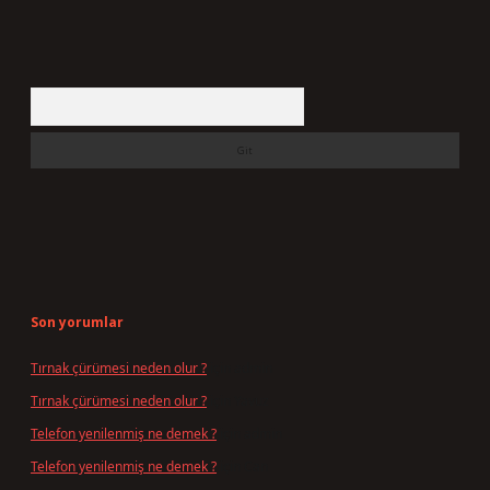
Arama
Son yorumlar
Tırnak çürümesi neden olur ?
için
admin
Tırnak çürümesi neden olur ?
için
Yavuz
Telefon yenilenmiş ne demek ?
için
admin
Telefon yenilenmiş ne demek ?
için
Can