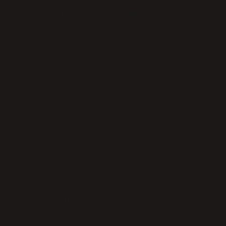
Bu, geleneksel otellerin soğuk havasından farklı
olarak, misafirlerin evlerinde gibi hissetmelerini
sağlar.
3. Kahvaltı Dahil: Pansiyonların çoğunda, kahvaltı
hizmeti genellikle fiyatın içine dahildir. Kahvaltı,
çoğu zaman taze ve yöresel ürünlerle hazırlanır, bu
da konuklara yerel tatları deneme fırsatı sunar.
4. Çeşitli Olanaklar: Pansiyonlarda genellikle Wi-Fi,
sıcak su, temizlik hizmetleri gibi temel olanaklar
bulunur. Ancak lüks otellerdeki gibi yüzme havuzları
veya spor salonları gibi imkanlar pek yaygın
değildir.
Pansiyon Ne İşe Yarar?
Pansiyonların amacı, konaklama ihtiyacını