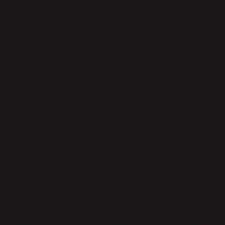
karşılamaktan çok daha fazlasıdır. Farklı ihtiyaçları
olan kişilere hitap ederken, bir yandan da
misafirlerine huzurlu ve güvenli bir ortam sunar.
1. Bütçe Dostu Konaklama İmkanı
Özellikle tatil ya da iş seyahati yaparken kalacak yer
arayışında olanlar, bütçelerini zorlamadan konforlu
bir seçenek arar. Pansiyonlar, otellerin aksine daha
düşük fiyatlarla konaklama imkanı sağlar. Üstelik
genellikle merkeze yakın yerlerde bulunurlar, bu da
ulaşım açısından büyük bir avantaj sağlar.
2. Yerel Deneyimler Sunar
Birçok pansiyon, konaklayan misafirlerine yerel
deneyimler yaşama fırsatı verir. Sahiplerinin size