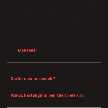
değil, aynı zamanda kişisel deneyimlerinizi
zenginleştiren, kültürel etkileşimlere imkan tanıyan
mekanlardır. Hem ekonomik hem de kültürel açıdan
size farklı bir tatil deneyimi sunar. Bunu bir otelde
değil, bir pansiyonda bulabilirsiniz.
Tarih:
Makaleler
Önceki Yazı
Darün nasr ne demek ?
Sonraki Yazı
Psikoz hastalığının belirtileri nelerdir ?